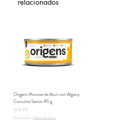
relacionados
Origens Mousse de Atun con Algas y
Origens Mousse de Pollo H
Curcuma Senior 85 g
Cerdo y Perejil 85 g
Precio
Precio
S/ 6.90
S/ 6.90
IGV incluido
|
Politica de Envio
IGV incluido