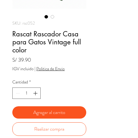
SKU: rsc052
Rascat Rascador Casa
para Gatos Vintage full
color
Precio
S/ 39.90
IGV incluido
|
Politica de Envio
Cantidad
*
Agregar al carrito
Realizar compra