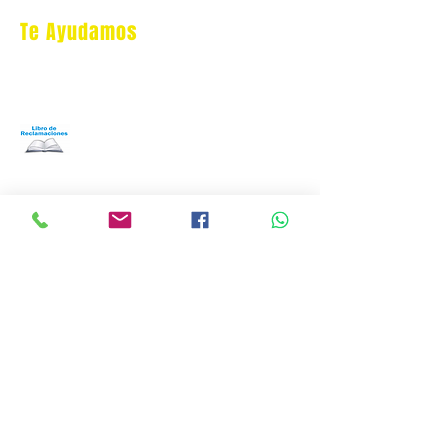
Te Ayudamos
Nosotros
Programa Puntos Karen
​
Libro de Reclamaciones
Despacho & devoluciones
Política de tienda
Contáctanos
Oficina Virtual/pedidos:
cat.astrophe.pe@gmail.com
Miraflores Lima
Tel:
970875753