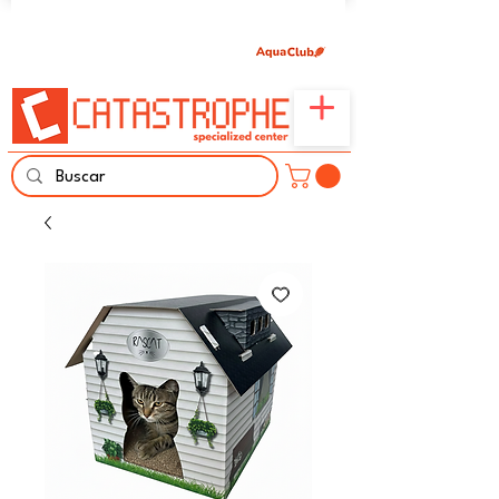
Únete aquí y comparte tu pasión por peces,
naturaleza y aprendizaje familiar.