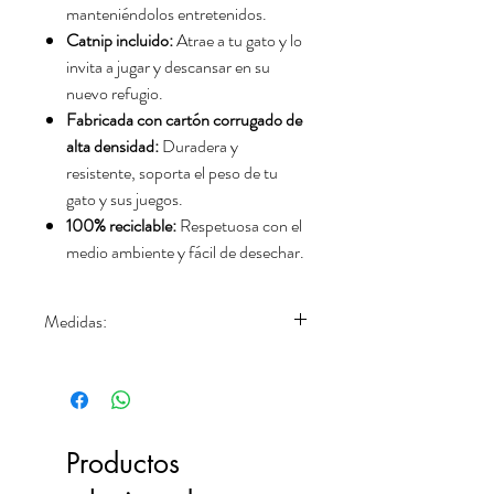
manteniéndolos entretenidos.
Catnip incluido:
Atrae a tu gato y lo
invita a jugar y descansar en su
nuevo refugio.
Fabricada con cartón corrugado de
alta densidad:
Duradera y
resistente, soporta el peso de tu
gato y sus juegos.
100% reciclable:
Respetuosa con el
medio ambiente y fácil de desechar.
Medidas:
Largo 40 cm., Alto 42 cm., Ancho 37
cm.
Productos