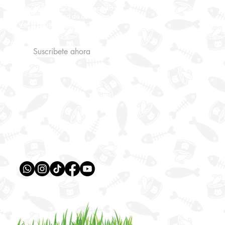
Acepto la politica de privacidad y
recibir publicidad de catastrophe
Ver la politica de Privacidad
Suscribete ahora