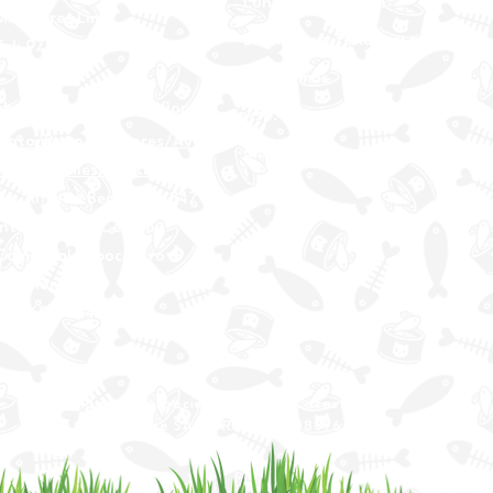
Lun - Sab: 12- 9pm
Miraflores Lima
Domingos y feriados: no
Tel: 970875753
atendemos
Showroom Físico Miraflores:
wsp: 9am a 9pm lunes
Gato/Perro/Roedores/Aves/P
a
domingo
eces/Reptiles/Exoticos
Av. Alfredo Benavides 347
Interior Td. 8 Centro
Comercial Expocentro
Miraflores
Telf:6593854
Tienda multiespecie © 2023 by Catastrophe
Catastrophe SAC - RUC: 20608696378