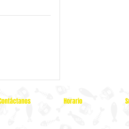
Contáctanos
Horario
S
Oficina Virtual/pedidos:
Local Miraflores:
cat.astrophe.pe@gmail.com