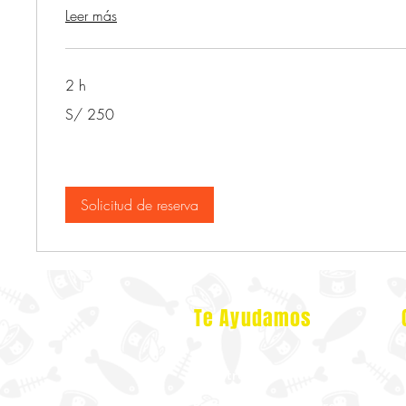
Leer más
2 h
250
S/ 250
soles
peruanos
Solicitud de reserva
Te Ayudamos
Nosotros