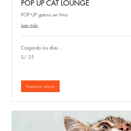
POP UP CAT LOUNGE
POP UP gatuno en lima
Leer más
Cargando los días...
25
S/ 25
soles
peruanos
Reservar ahora