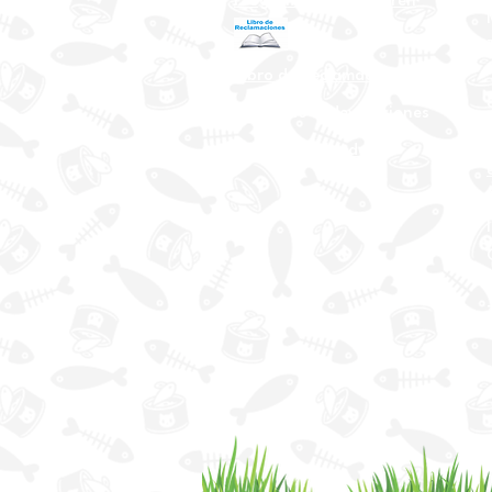
Programa Puntos Karen
​
Libro de Reclamaciones
Despacho & devoluciones
Política de tienda