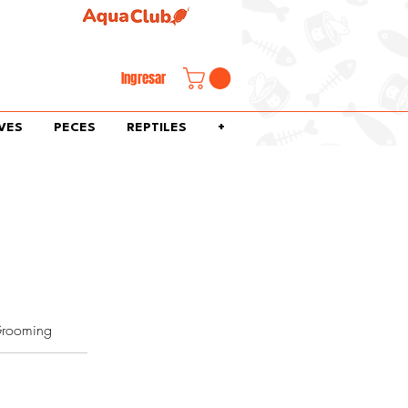
familiar.
Ingresar
VES
PECES
REPTILES
+
rooming