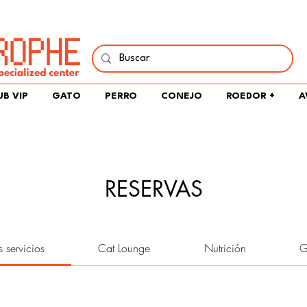
í y comparte tu pasión por peces, naturaleza y aprendizaje 
UB VIP
GATO
PERRO
CONEJO
ROEDOR +
A
RESERVAS
s servicios
Cat Lounge
Nutrición
G