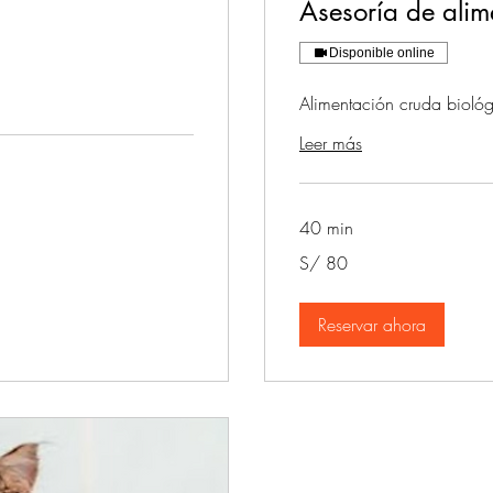
Asesoría de alim
Disponible online
Alimentación cruda bioló
Leer más
40 min
80
S/ 80
soles
peruanos
Reservar ahora