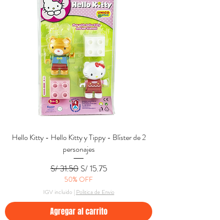
Hello Kitty - Hello Kitty y Tippy - Blíster de 2
personajes
Precio
Precio de oferta
S/ 31.50
S/ 15.75
50% OFF
IGV incluido
|
Politica de Envio
Agregar al carrito