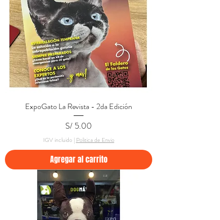
ExpoGato La Revista - 2da Edición
Precio
S/ 5.00
IGV incluido
|
Politica de Envio
Agregar al carrito