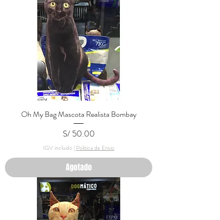
Oh My Bag Mascota Realista Bombay
Precio
S/ 50.00
IGV incluido
|
Politica de Envio
Agotado