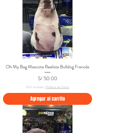
Oh My Bag Mascota Realista Bulldog Francés
Precio
S/ 50.00
IGV incluido
|
Politica de Envio
Agregar al carrito