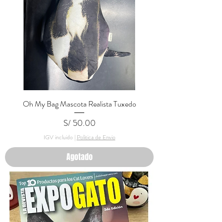
Oh My Bag Mascota Realista Tuxedo
Precio
S/ 50.00
IGV incluido
|
Politica de Envio
Agotado