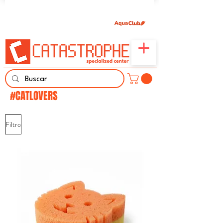
Únete aquí y comparte tu pasión por peces,
naturaleza y aprendizaje familiar.
#CATLOVERS
Filtro