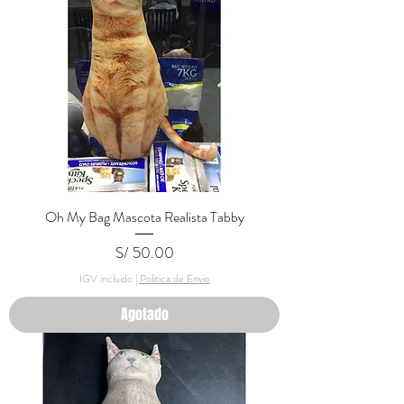
Oh My Bag Mascota Realista Tabby
Precio
S/ 50.00
IGV incluido
|
Politica de Envio
Agotado