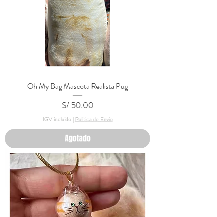
Oh My Bag Mascota Realista Pug
Precio
S/ 50.00
IGV incluido
|
Politica de Envio
Agotado