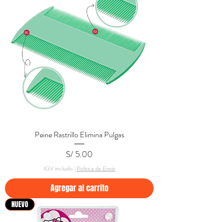
Peine Rastrillo Elimina Pulgas
Precio
S/ 5.00
IGV incluido
|
Politica de Envio
Agregar al carrito
NUEVO