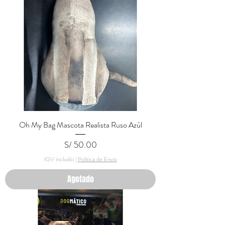
Oh My Bag Mascota Realista Ruso Azúl
Precio
S/ 50.00
IGV incluido
|
Politica de Envio
Agotado