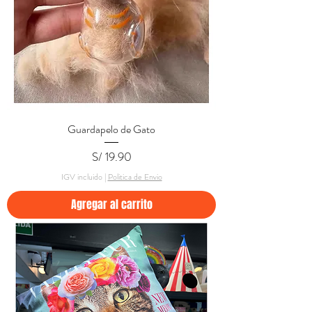
Guardapelo de Gato
Precio
S/ 19.90
IGV incluido
|
Politica de Envio
Agregar al carrito