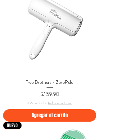
Two Brothers - ZeroPelo
Precio
S/ 59.90
IGV incluido
|
Politica de Envio
Agregar al carrito
NUEVO