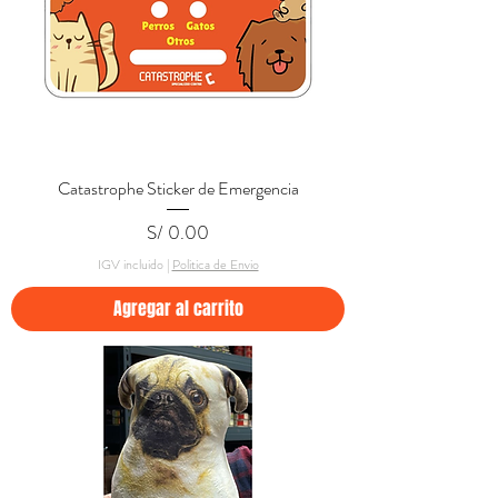
Catastrophe Sticker de Emergencia
Precio
S/ 0.00
IGV incluido
|
Politica de Envio
Agregar al carrito