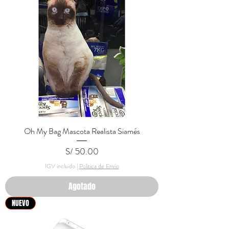
Oh My Bag Mascota Realista Siamés
Precio
S/ 50.00
IGV incluido
|
Politica de Envio
Agotado
NUEVO