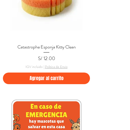
Catastrophe Esponja Kitty Clean
Precio
S/ 12.00
IGV incluido
|
Politica de Envio
Agregar al carrito