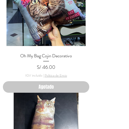
Oh My Bag Cojin Decorativo
Precio
S/ 46.00
IGV incluido
|
Politica de Envio
Agotado