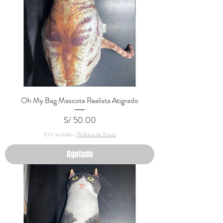
Oh My Bag Mascota Realista Atigrado
Precio
S/ 50.00
IGV incluido
|
Politica de Envio
Agotado