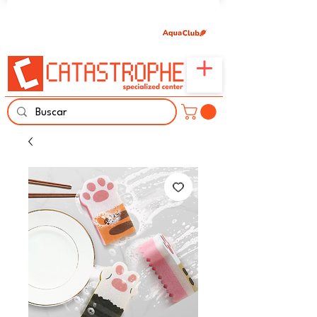
Únete aquí y comparte tu pasión por peces,
naturaleza y aprendizaje familiar.