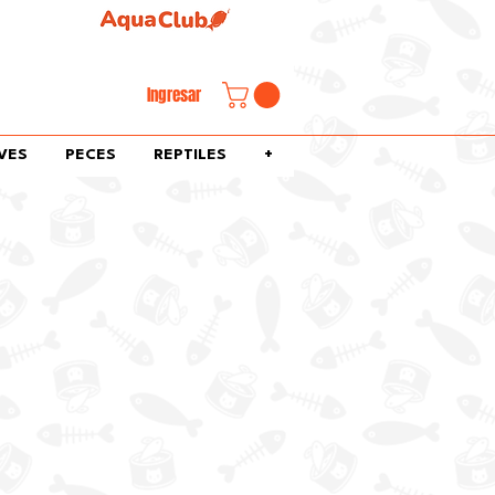
familiar.
Ingresar
VES
PECES
REPTILES
+