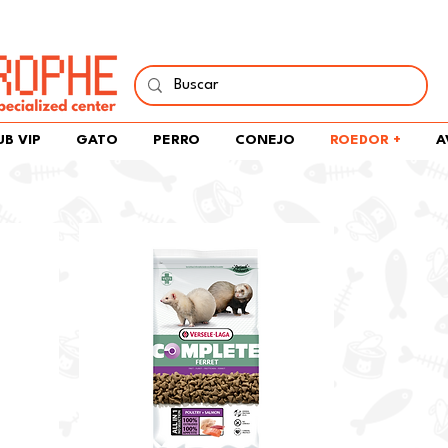
í y comparte tu pasión por peces, naturaleza y aprendizaje 
UB VIP
GATO
PERRO
CONEJO
ROEDOR +
A