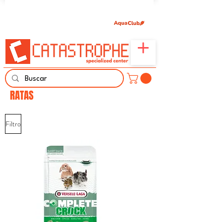
Únete aquí y comparte tu pasión por peces,
naturaleza y aprendizaje familiar.
RATAS
Filtro