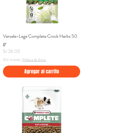
Versele-Laga Complete Crock Herbs 50
gr
Precio
S/ 26.00
IGV incluido
|
Politica de Envio
Agregar al carrito