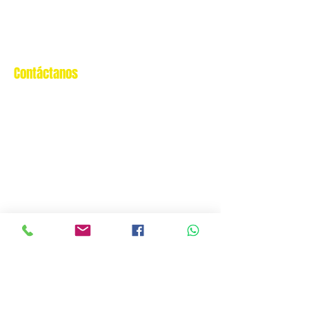
Despacho & devoluciones
Política de tienda
Contáctanos
Oficina Virtual/pedidos:
cat.astrophe.pe@gmail.com
Miraflores Lima
Tel:
970875753
Showroom Físico Miraflores:
Gato/Perro/Roedores/Aves/Peces/Rep
tiles/Exoticos
Av. Alfredo Benavides 347 Interior Td.
8 Centro Comercial Expocentro
Miraflores
Telf:
6593854