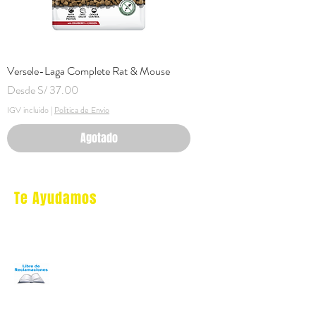
Versele-Laga Complete Rat & Mouse
Precio de oferta
Desde
S/ 37.00
IGV incluido
|
Politica de Envio
Agotado
Te Ayudamos
Nosotros
Programa Puntos Karen
​
Libro de Reclamaciones