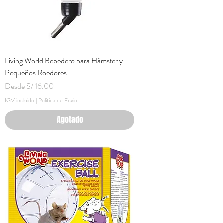
Living World Bebedero para Hámster y
Pequeños Roedores
Precio de oferta
Desde
S/ 16.00
IGV incluido
|
Politica de Envio
Agotado