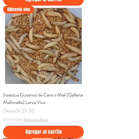
Alimento vivo
Insectus Gusanos de Cera o Miel (Galleria
Mellonella) Larva Viva
Precio de oferta
Desde
S/ 23.00
IGV incluido
|
Politica de Envio
Agregar al carrito