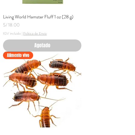
Living World Hamster Fluff 1 oz (28 g)
Precio
S/ 18.00
IGV incluido
|
Politica de Envio
Agotado
Alimento vivo