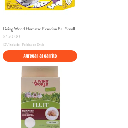
Living World Hamster Exercise Ball Small
Precio
S/ 50.00
IGV incluido
|
Politica de Envio
Agregar al carrito