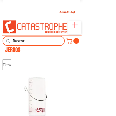
Únete aquí y comparte tu pasión por peces,
naturaleza y aprendizaje familiar.
JERBOS
Filtro