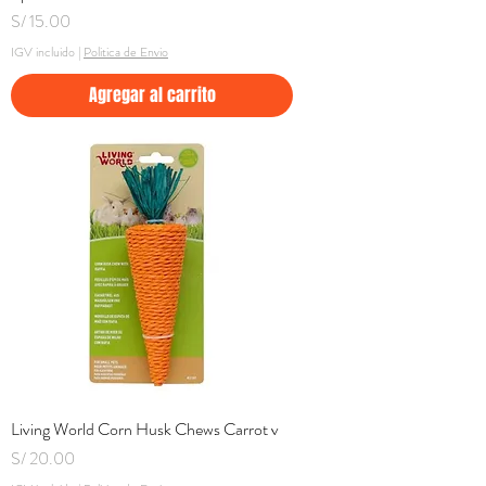
Precio
S/ 15.00
IGV incluido
|
Politica de Envio
Agregar al carrito
Living World Corn Husk Chews Carrot v
Precio
S/ 20.00