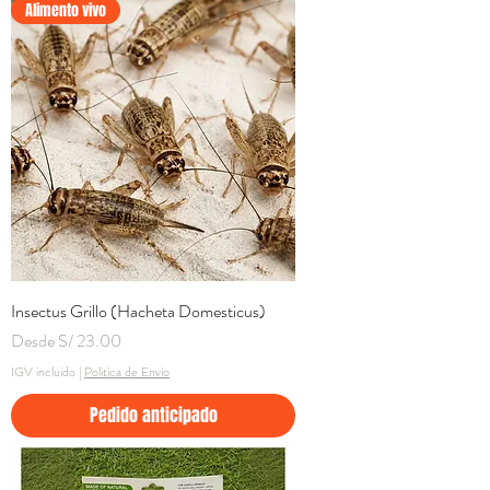
Alimento vivo
Insectus Grillo (Hacheta Domesticus)
Precio de oferta
Desde
S/ 23.00
IGV incluido
|
Politica de Envio
Pedido anticipado