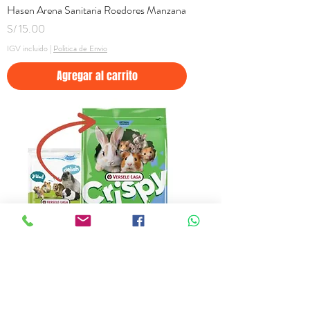
Hasen Arena Sanitaria Roedores Manzana
Precio
S/ 15.00
IGV incluido
|
Politica de Envio
Agregar al carrito
Versele-Laga Crispy Snack Popcorn
Precio
S/ 24.00