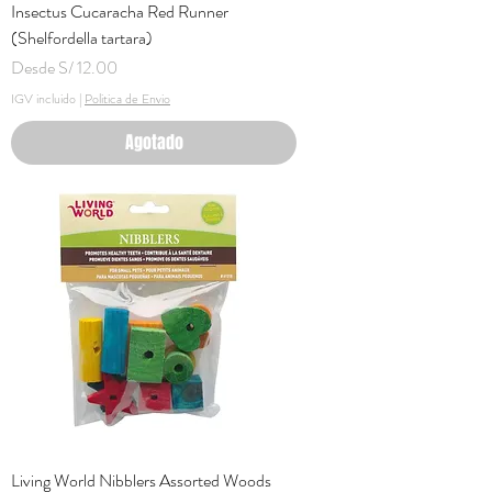
Insectus Cucaracha Red Runner
(Shelfordella tartara)
Precio de oferta
Desde
S/ 12.00
IGV incluido
|
Politica de Envio
Agotado
Living World Nibblers Assorted Woods