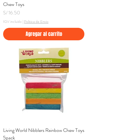
Chew Toys
Precio
S/ 16.50
IGV incluido
|
Politica de Envio
Agregar al carrito
Living World Nibblers Rainbow Chew Toys
5pack