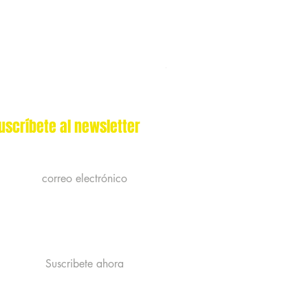
Origens Mousse de Pollo Higado d
Precio
S/ 6.90
IGV incluido
|
Politica de Envio
uscríbete al newsletter
Acepto la politica de privacidad y
recibir publicidad de catastrophe
Ver la politica de Privacidad
Suscribete ahora