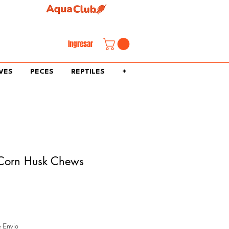
familiar.
Ingresar
VES
PECES
REPTILES
+
 Corn Husk Chews
e Envio