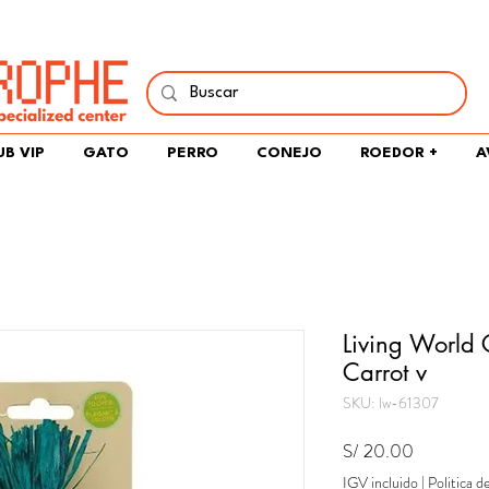
í y comparte tu pasión por peces, naturaleza y aprendizaje 
UB VIP
GATO
PERRO
CONEJO
ROEDOR +
A
Living World
Carrot v
SKU: lw-61307
Precio
S/ 20.00
IGV incluido
|
Politica d