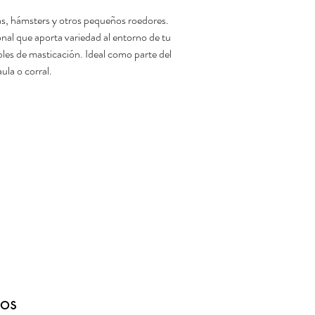
as, hámsters y otros pequeños roedores.
nal que aporta variedad al entorno de tu
es de masticación. Ideal como parte del
ula o corral.
dos