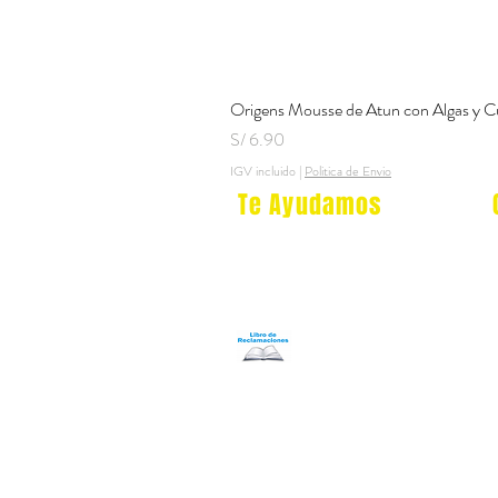
Origens Mousse de Atun con Algas y C
Precio
S/ 6.90
IGV incluido
|
Politica de Envio
Te Ayudamos
Nosotros
Programa Puntos Karen
​
Libro de Reclamaciones
Despacho & devoluciones
Política de tienda