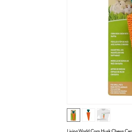
Living World Corn Husk Chews Carr