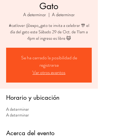
Gato
A determinar
  |  
A determinar
#catlover @expo_gato te invita a celebrar 🎊 el
día del gato este Sábado 29 de Oct. de 11am a
Se ha cerrado la posibilidad de
registrarse
Ver otros eventos
Horario y ubicación
A determinar
A determinar
Acerca del evento