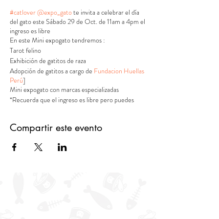
#catlover
@expo_gato
te invita a celebrar el día
del gato este Sábado 29 de Oct. de 11am a 4pm el
ingreso es libre
En este Mini expogato tendremos :
Tarot felino
Exhibición de gatitos de raza
Adopción de gatitos a cargo de
Fundacion Huellas
Perú
]
Mini expogato con marcas especializadas
*Recuerda que el ingreso es libre pero puedes
llevar algún donativo para ayudar a
Fundacion
Huellas Perú
]
Compartir este evento
Lugar : Av. Alfredo Benavides 347 miraflores 1er
nivel C.C Expocentro frente a la tienda
@catastrophe.pe
En en estos días colocaremos más sorpresas estén
atentos
#clubfelinoperuano
#diadelgato
#gatosperu