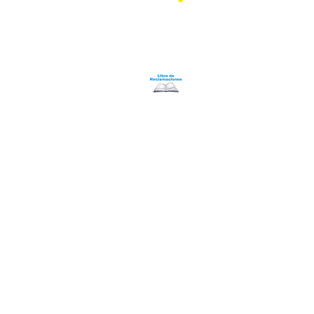
Nosotros
Programa Puntos Karen
​
Libro de Reclamaciones
Despacho & devoluciones
Política de tienda