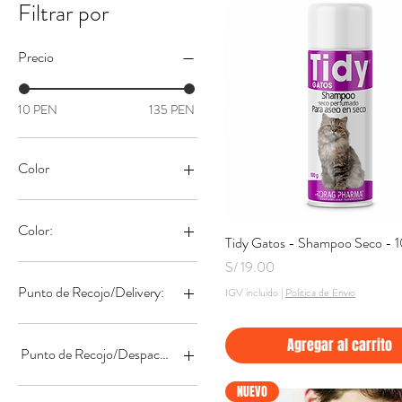
Filtrar por
Precio
10 PEN
135 PEN
Color
Color:
Tidy Gatos - Shampoo Seco - 1
Vista rápida
Precio
S/ 19.00
Punto de Recojo/Delivery:
IGV incluido
|
Politica de Envio
Tienda Miraflores
Agregar al carrito
Punto de Recojo/Despacho:
Tienda Miraflores
NUEVO