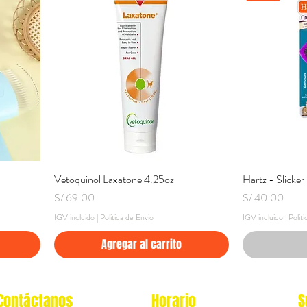
Vetoquinol Laxatone 4.25oz
Vista rápida
Hartz - Slicker
Precio
Precio
S/ 69.00
S/ 40.00
IGV incluido
|
Politica de Envio
IGV incluido
|
Polit
Agregar al carrito
Contáctanos
Horario
S