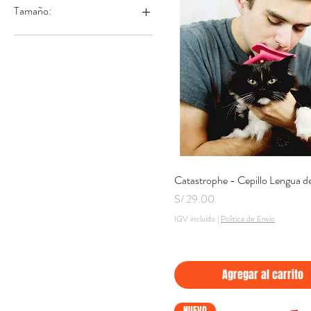
Tamaño:
Chica
Grande
Catastrophe - Cepillo Lengua d
Vista rápida
Precio
S/ 29.00
IGV incluido
|
Politica de Envio
Agregar al carrito
NUEVO