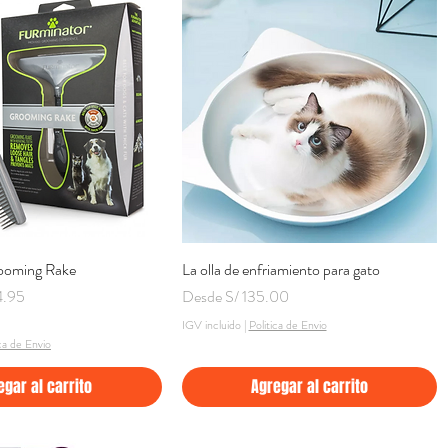
ooming Rake
Vista rápida
La olla de enfriamiento para gato
Vista rápida
o de oferta
Precio de oferta
4.95
Desde
S/ 135.00
IGV incluido
|
Politica de Envio
ica de Envio
egar al carrito
Agregar al carrito