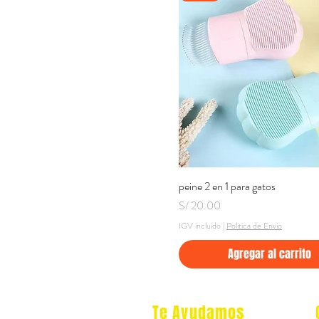
peine 2 en 1 para gatos
Vista rápida
Precio
S/ 20.00
IGV incluido
|
Politica de Envio
Agregar al carrito
Te Ayudamos