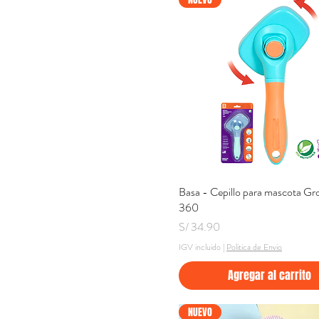
Basa - Cepillo para mascota G
Vista rápida
360
Precio
S/ 34.90
IGV incluido
|
Politica de Envio
Agregar al carrito
NUEVO