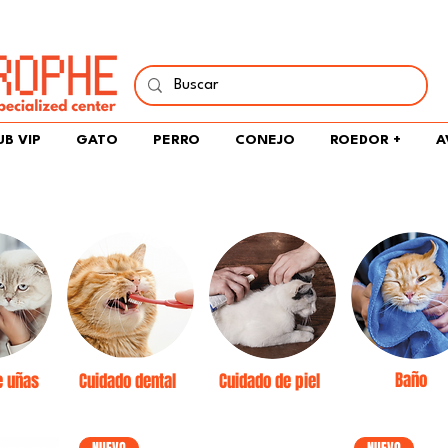
í y comparte tu pasión por peces, naturaleza y aprendizaje 
UB VIP
GATO
PERRO
CONEJO
ROEDOR +
A
Baño
e uñas
Cuidado dental
Cuidado de piel