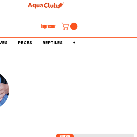
familiar.
Ingresar
VES
PECES
REPTILES
+