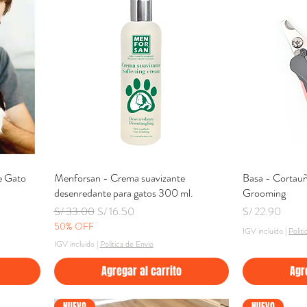
e Gato
Menforsan - Crema suavizante
Vista rápida
Basa - Cortau
desenredante para gatos 300 ml.
Grooming
Precio
Precio de oferta
Precio
S/ 33.00
S/ 16.50
S/ 22.90
50% OFF
IGV incluido
|
Polit
IGV incluido
|
Politica de Envio
Agregar al carrito
Agr
NUEVO
NUEVO