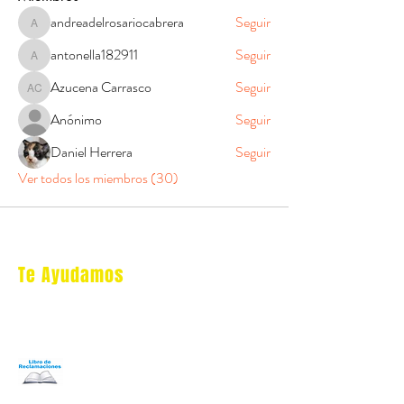
andreadelrosariocabrera
Seguir
andreadelrosariocabrera
antonella182911
Seguir
antonella182911
Azucena Carrasco
Seguir
Azucena Carrasco
Anónimo
Seguir
Daniel Herrera
Seguir
Ver todos los miembros (30)
Te Ayudamos
Nosotros
Programa Puntos Karen
​