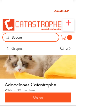
Únete aquí y comparte tu pasión por peces,
naturaleza y aprendizaje familiar.
Grupos
Adopciones Catastrophe
Público
·
30 miembros
Unirse