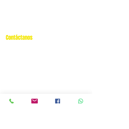
Libro de Reclamaciones
Despacho & devoluciones
Política de tienda
Contáctanos
Oficina Virtual/pedidos:
cat.astrophe.pe@gmail.com
Miraflores Lima
Tel:
970875753
Showroom Físico Miraflores:
Gato/Perro/Roedores/Aves/Peces/Rep
tiles/Exoticos
Av. Alfredo Benavides 347 Interior Td.
8 Centro Comercial Expocentro
Miraflores