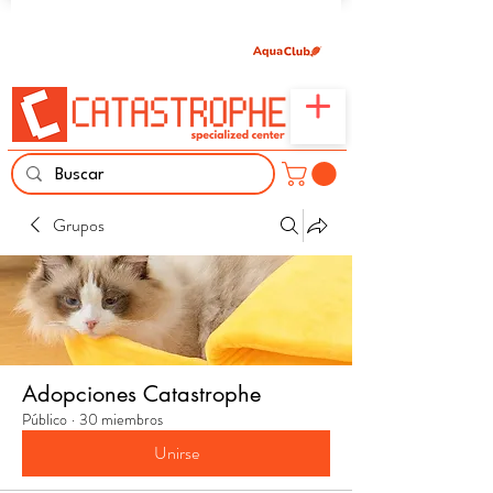
Únete aquí y comparte tu pasión por peces,
naturaleza y aprendizaje familiar.
Grupos
Adopciones Catastrophe
Público
·
30 miembros
Unirse