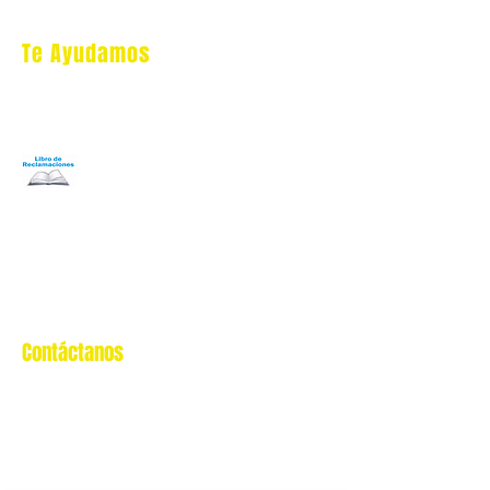
Te Ayudamos
Nosotros
Programa Puntos Karen
​
Libro de Reclamaciones
Despacho & devoluciones
Política de tienda
Contáctanos
Oficina Virtual/pedidos:
cat.astrophe.pe@gmail.com
Miraflores Lima
Tel:
970875753