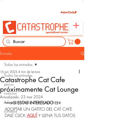
Únete aquí y comparte tu pasión por peces,
naturaleza y aprendizaje familiar.
Entrada
Todas las entradas
16 jun 2023
4 min de lectura
Todas las entradas
Catastrophe Cat Cafe
perros
próximamente Cat Lounge
nutricion
Actualizado:
23 mar 2024
Adopciones, adopción, busca hogar
------->SI ESTAS INTERESADO
 EN 
ADOPTAR UN GATITO DEL CAT CAFE 
consejos
DALE CLICK 
AQUÍ
Y LLENA TUS DATOS 