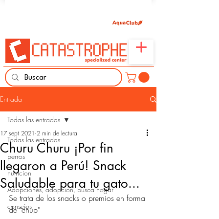
Únete aquí y comparte tu pasión por peces,
naturaleza y aprendizaje familiar.
Entrada
Todas las entradas
17 sept 2021
2 min de lectura
Todas las entradas
Churu Churu ¡Por fin
perros
llegaron a Perú! Snack
nutricion
Saludable para tu gato...
Adopciones, adopción, busca hogar
Se trata de los snacks o premios en forma 
consejos
de "chup" 