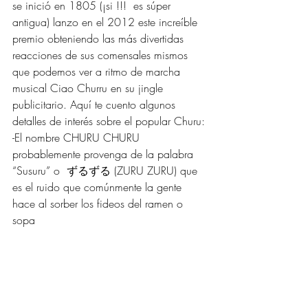
se inició en 1805 (¡si !!!  es súper 
antigua) lanzo en el 2012 este increíble 
premio obteniendo las más divertidas 
reacciones de sus comensales mismos 
que podemos ver a ritmo de marcha 
musical Ciao Churru en su jingle 
publicitario. Aquí te cuento algunos 
detalles de interés sobre el popular Churu:
-El nombre CHURU CHURU 
probablemente provenga de la palabra 
“Susuru” o  ずるずる (ZURU ZURU) que 
es el ruido que comúnmente la gente 
hace al sorber los fideos del ramen o 
sopa 