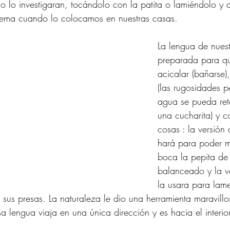
do lo investigaran, tocándolo con la patita o lamiéndolo y a
ema cuando lo colocamos en nuestras casas. 
La lengua de nuest
preparada para q
acicalar (bañarse)
(las rugosidades p
agua se pueda ret
una cucharita) y c
cosas : la versión
hará para poder m
boca la pepita de
balanceado y la ver
la usara para lame
 sus presas. La naturaleza le dio una herramienta maravill
a lengua viaja en una única dirección y es hacia el interio