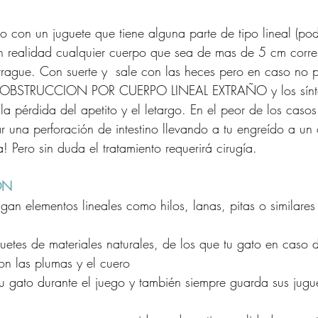
 con un juguete que tiene alguna parte de tipo lineal (podr
n realidad cualquier cuerpo que sea de mas de 5 cm corres
trague. Con suerte y  sale con las heces pero en caso no p
NA OBSTRUCCION POR CUERPO LINEAL EXTRAÑO y los sín
la pérdida del apetito y el letargo. En el peor de los casos
r una perforación de intestino llevando a tu engreído a un
ia! Pero sin duda el tratamiento requerirá cirugía. 
ÓN 
engan elementos lineales como hilos, lanas, pitas o similare
uguetes de materiales naturales, de los que tu gato en caso 
on las plumas y el cuero
tu gato durante el juego y también siempre guarda sus jugu