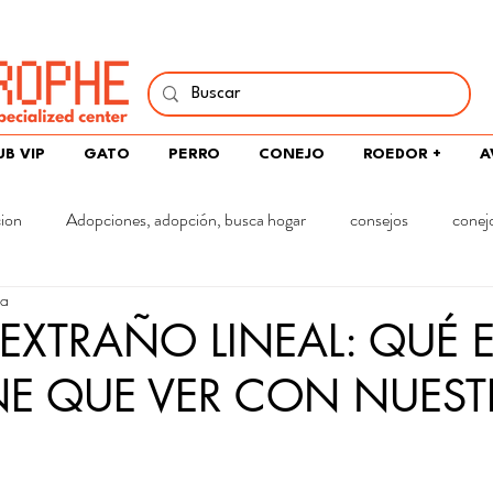
í y comparte tu pasión por peces, naturaleza y aprendizaje 
UB VIP
GATO
PERRO
CONEJO
ROEDOR +
A
cion
Adopciones, adopción, busca hogar
consejos
conej
ra
EXTRAÑO LINEAL: QUÉ E
NE QUE VER CON NUES