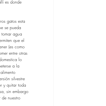
llí es donde 
ros gatos esta 
ue se pueda 
, tomar agua 
ermiten que el 
ener (es como 
omer entre otras 
 domestica lo 
eterse a la 
 alimento 
sión silvestre 
r y quitar toda 
osa, sin embargo 
r de nuestro 