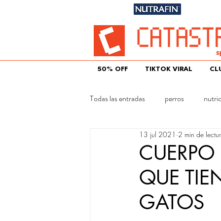
Únete aqu
50% OFF
TIKTOK VIRAL
CL
Todas las entradas
perros
nutri
13 jul 2021
2 min de lectu
gatos
CUERPO 
QUE TIE
GATOS