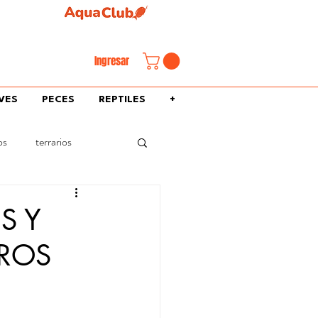
familiar.
Ingresar
VES
PECES
REPTILES
+
os
terrarios
S Y
TROS