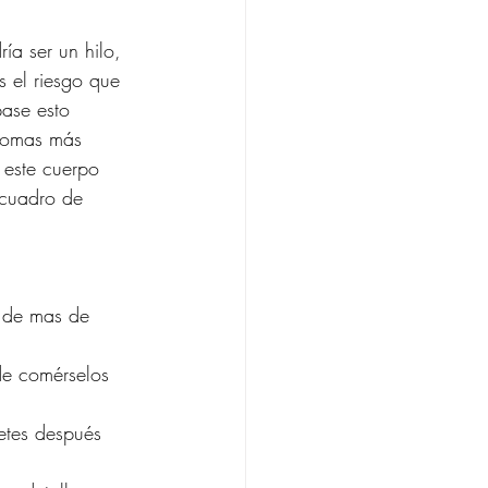
ía ser un hilo, 
 el riesgo que 
ase esto  
tomas más 
 este cuerpo 
 cuadro de 
s de mas de 
de comérselos 
etes después 