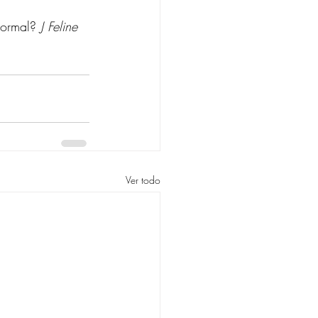
normal? 
J Feline 
Ver todo