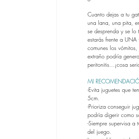
Cuanto dejas a tu gato
una lana, una pita, e
se desprenda y se lo 
estarás frente a U
comunes los vómitos, 
extraño podría genera
peritonitis...¡cosa ser
MI RECOMENDACI
-Evita juguetes que t
5cm.
-Prioriza conseguir j
podría digerir como s
-Siempre supervisa a 
del juego. 