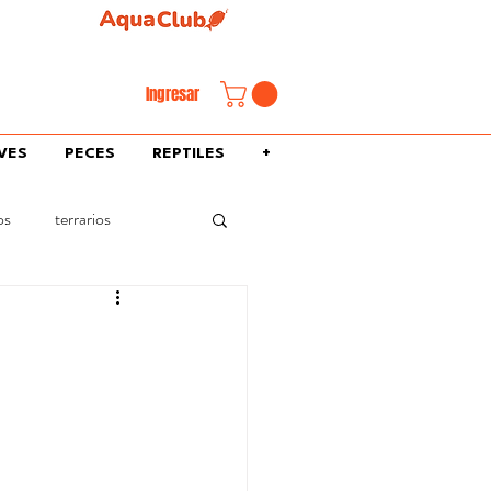
familiar.
Ingresar
VES
PECES
REPTILES
+
os
terrarios