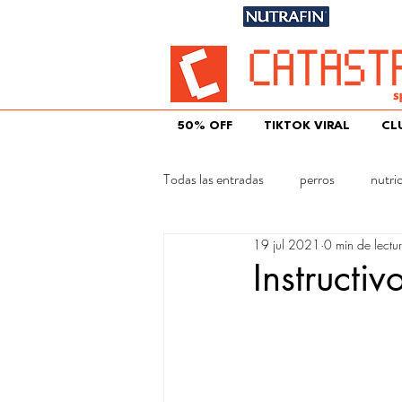
Únete aqu
50% OFF
TIKTOK VIRAL
CL
Todas las entradas
perros
nutri
19 jul 2021
0 min de lectu
gatos
Instructiv