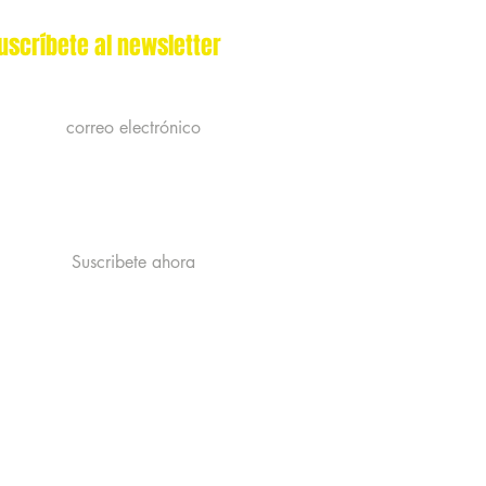
uscríbete al newsletter
Acepto la politica de privacidad y
eno: el alimento esencial
recibir publicidad de catastrophe
Ver la politica de Privacidad
 dieta de tu conejo
Suscribete ahora