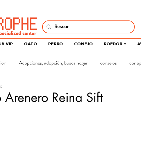
í y comparte tu pasión por peces, naturaleza y aprendizaje 
UB VIP
GATO
PERRO
CONEJO
ROEDOR +
A
cion
Adopciones, adopción, busca hogar
consejos
conej
ra
o Arenero Reina Sift