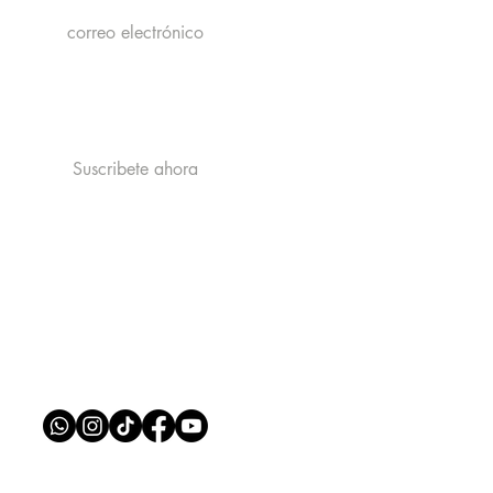
Acepto la politica de privacidad y
eno: el alimento esencial
recibir publicidad de catastrophe
Ver la politica de Privacidad
 dieta de tu conejo
Suscribete ahora