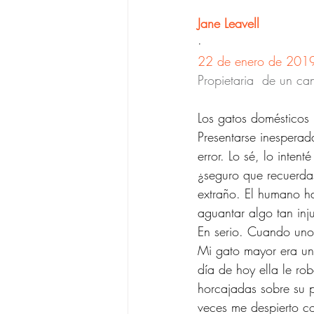
Jane Leavell
·
22 de enero de 201
Propietaria  de un ca
Los gatos domésticos 
Presentarse inespera
error. Lo sé, lo inte
¿seguro que recuerdas
extraño. El humano h
aguantar algo tan inj
En serio. Cuando uno 
Mi gato mayor era un 
día de hoy ella le ro
horcajadas sobre su p
veces me despierto co