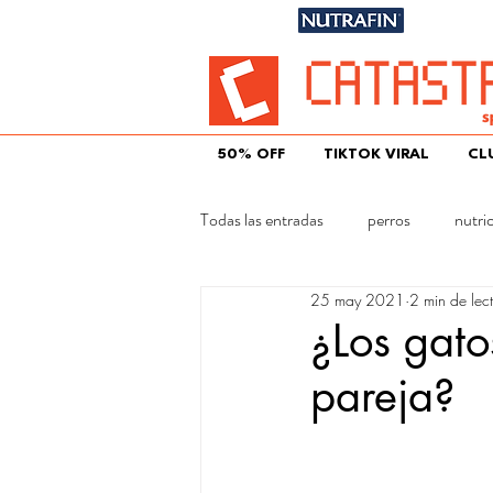
Únete aqu
50% OFF
TIKTOK VIRAL
CL
Todas las entradas
perros
nutri
25 may 2021
2 min de lec
gatos
¿Los gato
pareja?