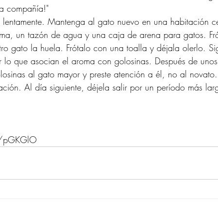
era compañía!"
s lentamente. Mantenga al gato nuevo en una habitación c
a, un tazón de agua y una caja de arena para gatos. Fró
tro gato la huela. Frótalo con una toalla y déjala olerlo. S
r lo que asocian el aroma con golosinas. Después de unos 
losinas al gato mayor y preste atención a él, no al novato.
ción. Al día siguiente, déjela salir por un período más lar
ae/pGKGlO