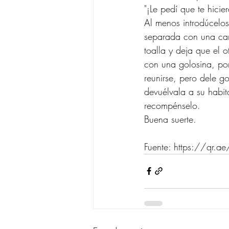
"¡Le pedí que te hici
Al menos introdúcelo
separada con una cam
toalla y deja que el o
con una golosina, po
reunirse, pero dele go
devuélvala a su habita
recompénselo.
Buena suerte.
Fuente: https://qr.