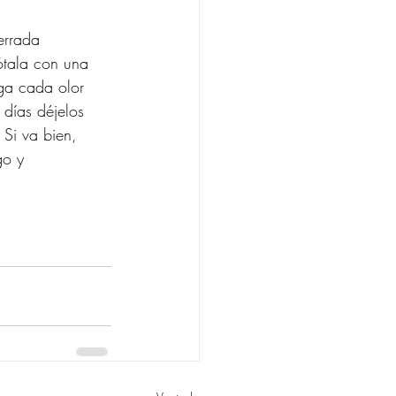
errada 
tala con una 
iga cada olor 
días déjelos 
 Si va bien, 
go y 