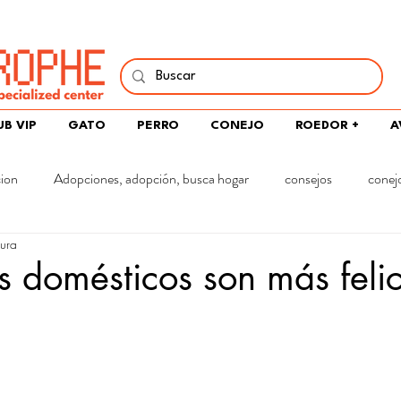
í y comparte tu pasión por peces, naturaleza y aprendizaje 
UB VIP
GATO
PERRO
CONEJO
ROEDOR +
A
cion
Adopciones, adopción, busca hogar
consejos
conej
tura
s domésticos son más feli