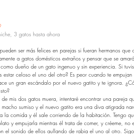
9
niche, 3 gatos hasta ahora
pueden ser más felices en parejas si fueran hermanos que c
damente a gatos domésticos extraños y pensar que se amará
nté como dueño de un gato ingenuo y sin experiencia. Si tuvi
 estar celoso el uno del otro? Es peor cuando te empujan 
ace un gran escándalo por el nuevo gatito y te ignora. ¿
usto?
de mis dos gatos muera, intentaré encontrar una pareja qu
macho sumiso y el nuevo gatito era una diva atigrada nar
ba la comida y él sale corriendo de la habitación. Tengo qu
lato y empujarla mientras él trata de comer, y créeme, no e
n el sonido de ellos aullando de rabia el uno al otro. Sigo