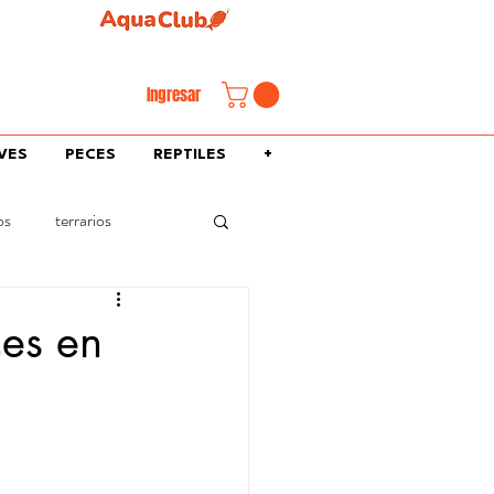
familiar.
Ingresar
VES
PECES
REPTILES
+
os
terrarios
ces en