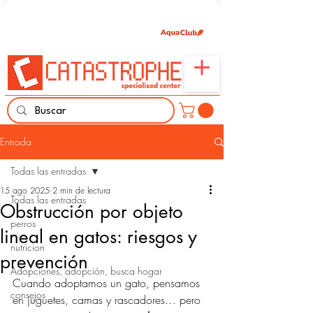
Únete aquí y comparte tu pasión por peces,
naturaleza y aprendizaje familiar.
Entrada
Todas las entradas
15 ago 2025
2 min de lectura
Todas las entradas
Obstrucción por objeto
perros
lineal en gatos: riesgos y
nutricion
prevención
Adopciones, adopción, busca hogar
Cuando adoptamos un gato, pensamos 
consejos
en juguetes, camas y rascadores… pero 