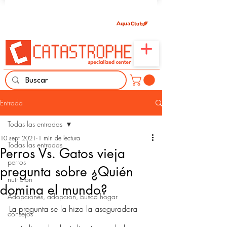
Únete aquí y comparte tu pasión por peces,
naturaleza y aprendizaje familiar.
Entrada
Todas las entradas
10 sept 2021
1 min de lectura
Todas las entradas
Perros Vs. Gatos vieja
perros
pregunta sobre ¿Quién
nutricion
domina el mundo?
Adopciones, adopción, busca hogar
La pregunta se la hizo la aseguradora 
consejos