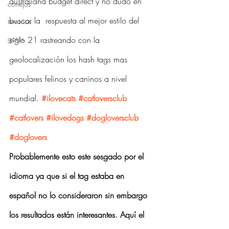
australiana budget direct y no dudo en 
conejos
buscar la  respuesta al mejor estilo del 
terrarios
gatos
siglo 21 rastreando con la 
geolocalización los hash tags mas 
populares felinos y caninos a nivel 
mundial. 
#ilovecats
#catloversclub
#catlovers
#ilovedogs
#dogloversclub
#doglovers
Probablemente esto este sesgado por el 
idioma ya que si el tag estaba en 
español no lo consideraron sin embargo 
los resultados están interesantes. Aquí el 