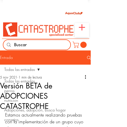
Únete aquí y comparte tu pasión por peces,
naturaleza y aprendizaje familiar.
Entrada
Todas las entradas
5 nov 2021
1 min de lectura
Todas las entradas
Versión BETA de
perros
ADOPCIONES
nutricion
CATASTROPHE
Adopciones, adopción, busca hogar
Estamos actualmente realizando pruebas 
consejos
con la implementación de un grupo cuyo 