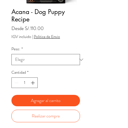
Acana - Dog Puppy
Recipe
Precio
Desde
S/.110.00
de
IGV incluido
|
Politica de Envio
oferta
Peso:
*
Cantidad
*
Agregar al carrito
Realizar compra