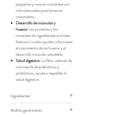
pequeñas y ricas en nutrientes son
más adecuadas para bocas en
crecimiento.
Desarrollo de músculos y
huesos:
Las proteínas y los
minerales de ingredientes animales
frescos o crudos ayudan a favorecer
el crecimiento de los huesos y el
desarrollo muscular saludable.
Salud digestiva:
La fibra, además de
una mezcla de prebióticos y
probióticos, ayuda a respaldar la
salud digestiva.
Ingredientes:
Pollo, pavo, harina de pollo, guisantes
Análisis garantizado:
enteros, lentejas rojas enteras, grasa de