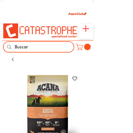
Únete aquí y comparte tu pasión por peces,
naturaleza y aprendizaje familiar.