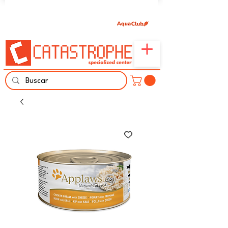
Únete aquí y comparte tu pasión por peces,
naturaleza y aprendizaje familiar.