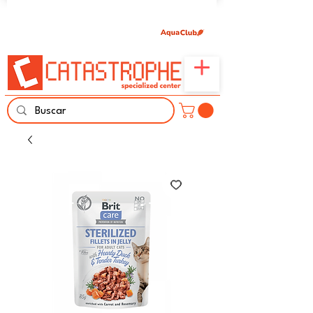
Únete aquí y comparte tu pasión por peces,
naturaleza y aprendizaje familiar.