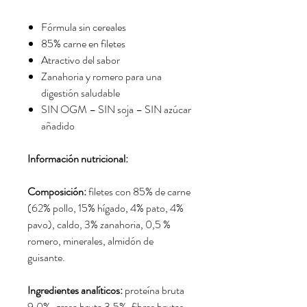
Fórmula sin cereales
85% carne en filetes
Atractivo del sabor
Zanahoria y romero para una
digestión saludable
SIN OGM – SIN soja – SIN azúcar
añadido
Información nutricional:
Composición:
filetes con 85% de carne
(62% pollo, 15% hígado, 4% pato, 4%
pavo), caldo, 3% zanahoria, 0,5 %
romero, minerales, almidón de
guisante.
Ingredientes analíticos:
proteína bruta
9,0%, grasa bruta 3,5%, fibras brutas