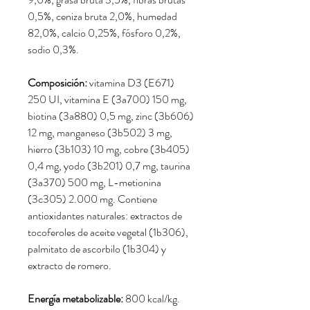
0,5%, ceniza bruta 2,0%, humedad
82,0%, calcio 0,25%, fósforo 0,2%,
sodio 0,3%.
Composición:
vitamina D3 (E671)
250 UI, vitamina E (3a700) 150 mg,
biotina (3a880) 0,5 mg, zinc (3b606)
12 mg, manganeso (3b502) 3 mg,
hierro (3b103) 10 mg, cobre (3b405)
0,4 mg, yodo (3b201) 0,7 mg, taurina
(3a370) 500 mg, L-metionina
(3c305) 2.000 mg. Contiene
antioxidantes naturales: extractos de
tocoferoles de aceite vegetal (1b306),
palmitato de ascorbilo (1b304) y
extracto de romero.
Energía metabolizable:
800 kcal/kg.