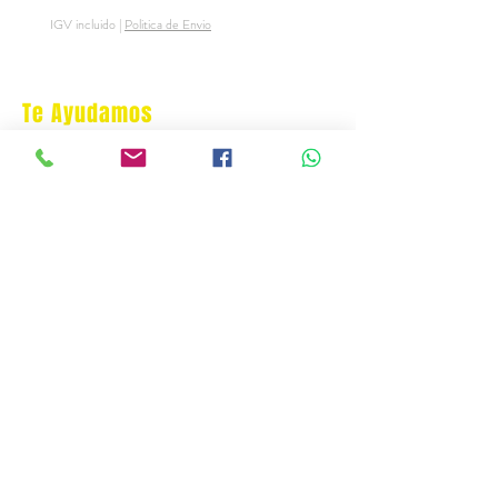
IGV incluido
|
Politica de Envio
IGV incluido
Te Ayudamos
Nosotros
Programa Puntos Karen
​
Libro de Reclamaciones
Despacho & devoluciones
Política de tienda
Contáctanos
Oficina Virtual/pedidos:
cat.astrophe.pe@gmail.com