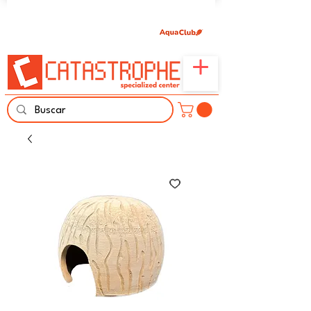
Únete aquí y comparte tu pasión por peces,
naturaleza y aprendizaje familiar.