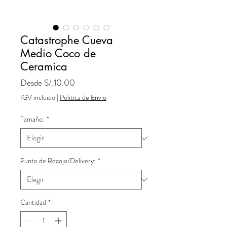
Catastrophe Cueva
Medio Coco de
Ceramica
Precio
Desde
S/.10.00
de
IGV incluido
|
Politica de Envio
oferta
Tamaño:
*
Punto de Recojo/Delivery:
*
Cantidad
*