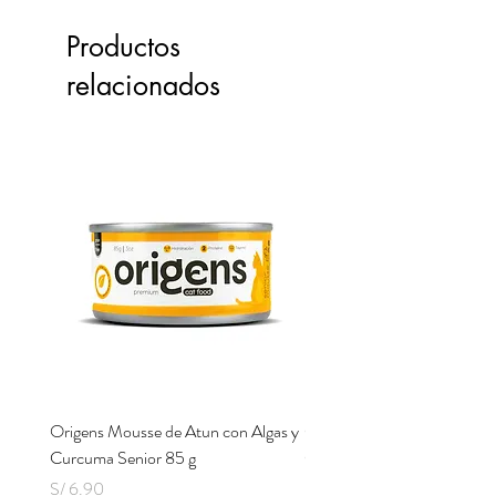
Productos
relacionados
Origens Mousse de Atun con Algas y
Origens Mousse de Pollo H
Curcuma Senior 85 g
Cerdo y Perejil 85 g
Precio
Precio
S/ 6.90
S/ 6.90