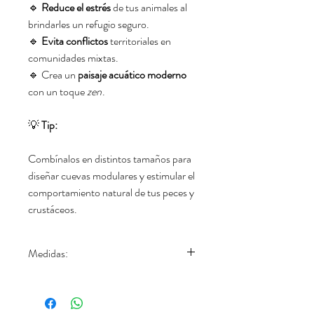
🔹
Reduce el estrés
de tus animales al
brindarles un refugio seguro.
🔹
Evita conflictos
territoriales en
comunidades mixtas.
🔹 Crea un
paisaje acuático moderno
con un toque
zen
.
💡
Tip:
Combínalos en distintos tamaños para
diseñar cuevas modulares y estimular el
comportamiento natural de tus peces y
crustáceos.
Medidas:
Small: 6 cm.
Large: 10 cm.