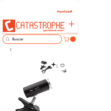
Únete aquí y comparte tu pasión por peces,
naturaleza y aprendizaje familiar.