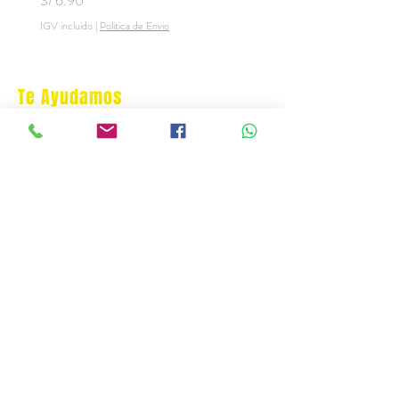
S/ 6.90
S/ 6.90
IGV incluido
|
Politica de Envio
IGV incluido
Te Ayudamos
Nosotros
Programa Puntos Karen
​
Libro de Reclamaciones
Despacho & devoluciones
Política de tienda
Contáctanos
Oficina Virtual/pedidos:
cat.astrophe.pe@gmail.com