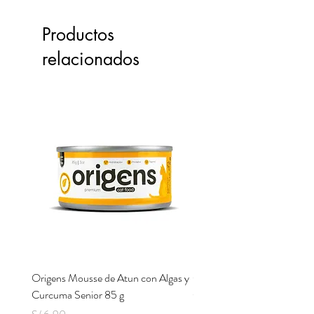
Productos
relacionados
Origens Mousse de Atun con Algas y
Origens Mousse de Pollo H
Curcuma Senior 85 g
Cerdo y Perejil 85 g
Precio
Precio