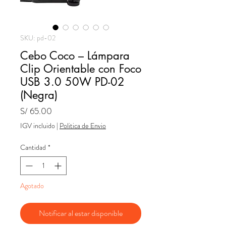
SKU: pd-02
Cebo Coco – Lámpara
Clip Orientable con Foco
USB 3.0 50W PD-02
(Negra)
Precio
S/ 65.00
IGV incluido
|
Politica de Envio
Cantidad
*
Agotado
Notificar al estar disponible