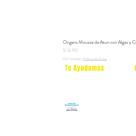
Origens Mousse de Atun con Algas y C
Precio
S/ 6.90
IGV incluido
|
Politica de Envio
Te Ayudamos
Nosotros
Programa Puntos Karen
​
Libro de Reclamaciones
Despacho & devoluciones