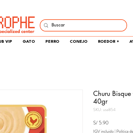
í y comparte tu pasión por peces, naturaleza y aprendizaje 
UB VIP
GATO
PERRO
CONEJO
ROEDOR +
A
Churu Bisque
40gr
SKU: usa854
Precio
S/ 5.90
IGV incluido
|
Politica d