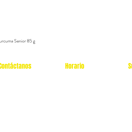
urcuma Senior 85 g
Vista rápida
Contáctanos
Horario
S
Oficina Virtual/pedidos:
Local Miraflores:
cat.astrophe.pe@gmail.com
Lun - Sab: 12- 9pm
Miraflores Lima
Domingos y feriados: no
Tel: 970875753
atendemos
Showroom Físico Miraflores:
wsp: 9am a 9pm lunes