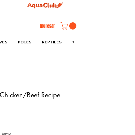
familiar.
Ingresar
VES
PECES
REPTILES
+
 Chicken/Beef Recipe
e Envio