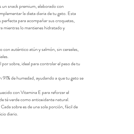
es un snack premium, elaborado con
plementar la dieta diaria de tu gato. Esta
s perfecta para acompañar sus croquetas,
ra mientras lo mantienes hidratado y
o con auténtico atún y salmón, sin cereales,
iales.
 por sobre, ideal para controlar el peso de tu
n 91% de humedad, ayudando a que tu gato se
uecido con Vitamina E para reforzar el
de té verde como antioxidante natural.
 Cada sobre es de una sola porción, fácil de
io diario.