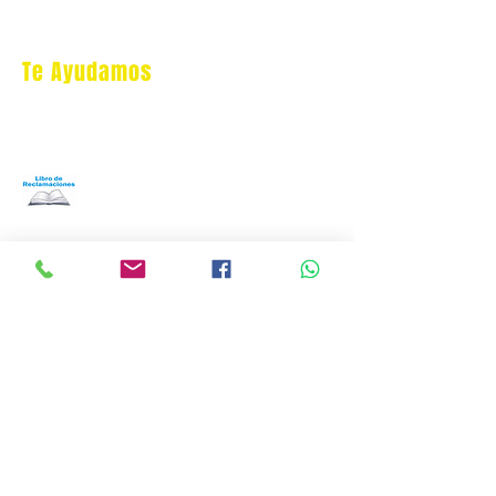
Te Ayudamos
Nosotros
Programa Puntos Karen
​
Libro de Reclamaciones
Despacho & devoluciones
Política de tienda
Contáctanos
Oficina Virtual/pedidos:
cat.astrophe.pe@gmail.com
Miraflores Lima