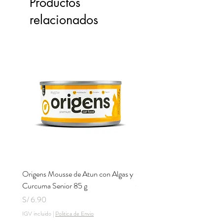
Productos
relacionados
Origens Mousse de Atun con Algas y
Origens Mousse de Pollo H
Curcuma Senior 85 g
Cerdo y Perejil 85 g
Precio
Precio
S/ 6.90
S/ 6.90
IGV incluido
|
Politica de Envio
IGV incluido