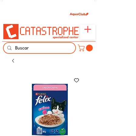
Únete aquí y comparte tu pasión por peces,
naturaleza y aprendizaje familiar.