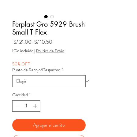
Ferplast Gro 5929 Brush
Small T Flex
Precio
Precio
 S/ 21.00 
S/ 10.50
de
IGV incluido
|
Politica de Envio
oferta
50% OFF
Punto de Recojo/Despacho:
*
Cantidad
*
Agregar al carrito