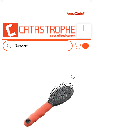
Únete aquí y comparte tu pasión por peces,
naturaleza y aprendizaje familiar.