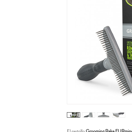
El rastrillo
Grooming Rake FURmina