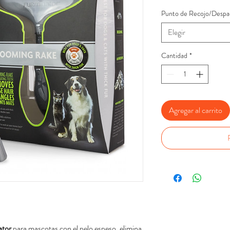
Punto de Recojo/Despa
Elegir
Cantidad
*
Agregar al carrito
tor
para mascotas con el pelo espeso, elimina