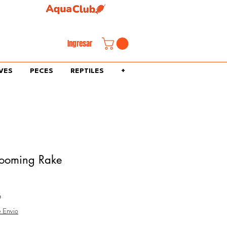
familiar.
Ingresar
VES
PECES
REPTILES
+
rooming Rake
Precio
5
de
e Envio
oferta