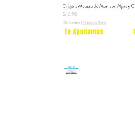
Origens Mousse de Atun con Algas y C
Precio
S/ 6.90
IGV incluido
|
Politica de Envio
Te Ayudamos
Nosotros
Programa Puntos Karen
​
Libro de Reclamaciones
Despacho & devoluciones
Política de tienda