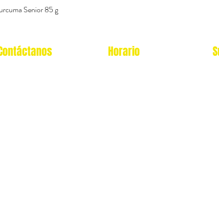
Vista rápida
urcuma Senior 85 g
Contáctanos
Horario
S
Oficina Virtual/pedidos:
Local Miraflores:
cat.astrophe.pe@gmail.com
Lun - Sab: 12- 9pm
Miraflores Lima
Domingos y feriados: no
Tel: 970875753
atendemos
Showroom Físico Miraflores:
wsp: 9am a 9pm lunes
Gato/Perro/Roedores/Aves/P
a
domingo
eces/Reptiles/Exoticos
Av. Alfredo Benavides 347
Interior Td. 8 Centro
Comercial Expocentro