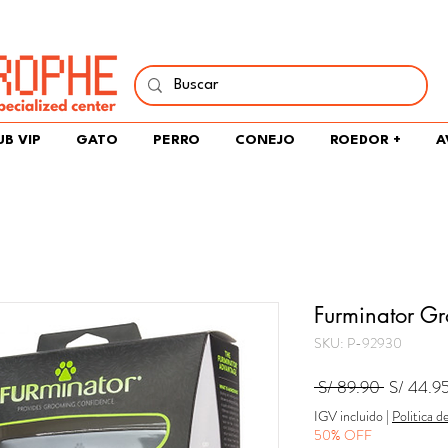
í y comparte tu pasión por peces, naturaleza y aprendizaje 
UB VIP
GATO
PERRO
CONEJO
ROEDOR +
A
Furminator G
SKU: P-92930
Precio
 S/ 89.90 
S/ 44.9
IGV incluido
|
Politica d
50% OFF