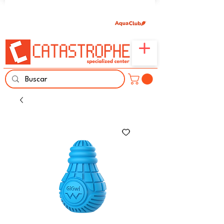
Únete aquí y comparte tu pasión por peces,
naturaleza y aprendizaje familiar.