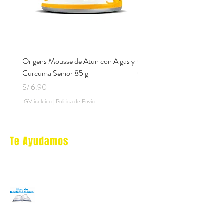
Origens Mousse de Atun con Algas y
Origens Mousse de Pollo H
Curcuma Senior 85 g
Cerdo y Perejil 85 g
Precio
Precio
S/ 6.90
S/ 6.90
IGV incluido
|
Politica de Envio
IGV incluido
Te Ayudamos
Nosotros
Programa Puntos Karen
​
Libro de Reclamaciones