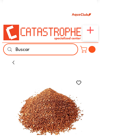
Únete aquí y comparte tu pasión por peces,
naturaleza y aprendizaje familiar.