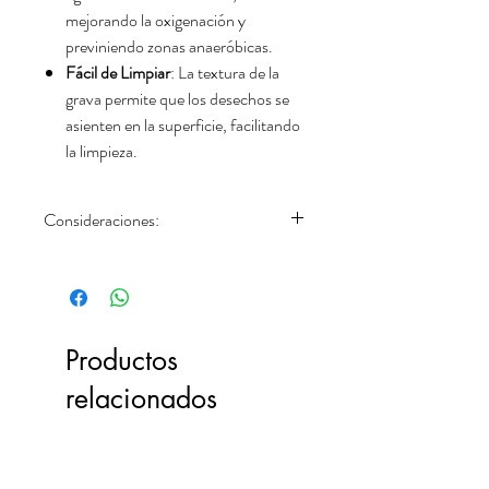
mejorando la oxigenación y
previniendo zonas anaeróbicas.
Fácil de Limpiar
: La textura de la
grava permite que los desechos se
asienten en la superficie, facilitando
la limpieza.
Consideraciones:
Preparación
: Enjuaga bien la grava
antes de introducirla en el acuario
para eliminar cualquier polvo o
partícula suelta.
Productos
Compatibilidad
: Asegúrate de que la
grava no tenga bordes afilados que
relacionados
puedan dañar a los peces,
especialmente aquellos que habitan
el fondo.