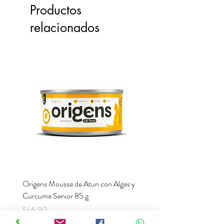
830UI, Vitamina E 600mg,
Productos
Betacaroteno 1,5mg.
relacionados
Origens Mousse de Atun con Algas y
Origens Mousse de Pollo H
Curcuma Senior 85 g
Cerdo y Perejil 85 g
Precio
Precio
S/ 6.90
S/ 6.90