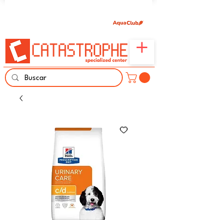
Únete aquí y comparte tu pasión por peces,
naturaleza y aprendizaje familiar.