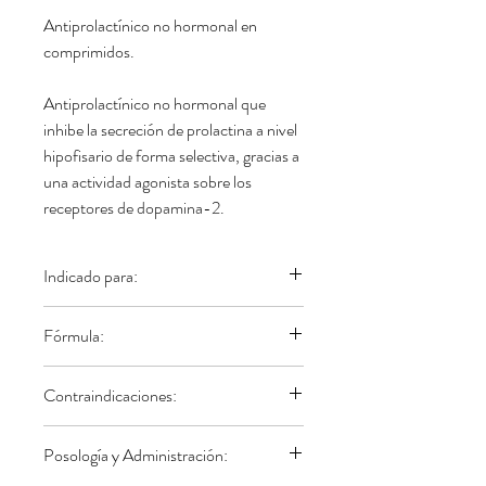
Antiprolactínico no hormonal en
comprimidos.
Antiprolactínico no hormonal que
inhibe la secreción de prolactina a nivel
hipofisario de forma selectiva, gracias a
una actividad agonista sobre los
receptores de dopamina-2.
Indicado para:
1) Tratamiento de la pseudopreñez.
Fórmula:
2) Supresión de la secreción láctea
debido : Retiro inmediato de la camada
Cada comprimido contiene:
Contraindicaciones:
después del parto. Destete precoz.
Cabergolina 100 mcg.
Lactación post ovariohisterectomía. En
Excipientes c.s.
Preñez. Hipersensibilidad a
situaciones que puedan inducir efectos
Posología y Administración:
cabergolina, fibrosis cardíaca y/o
indeseables como obstrucción