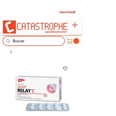
Únete aquí y comparte tu pasión por peces,
naturaleza y aprendizaje familiar.