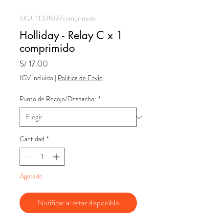
SKU: 11201037comprimido
Holliday - Relay C x 1
comprimido
Precio
S/ 17.00
IGV incluido
|
Politica de Envio
Punto de Recojo/Despacho:
*
Cantidad
*
Agotado
Notificar al estar disponible