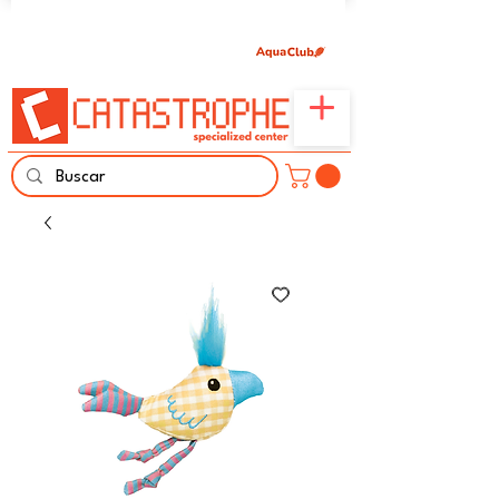
Únete aquí y comparte tu pasión por peces,
naturaleza y aprendizaje familiar.