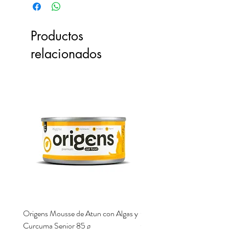
Productos
relacionados
Origens Mousse de Atun con Algas y
Origens Mousse de Pollo H
Curcuma Senior 85 g
Cerdo y Perejil 85 g