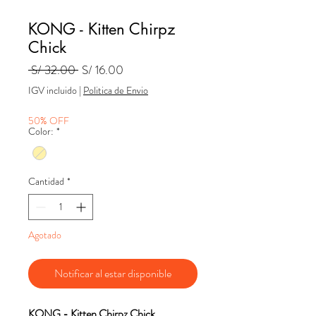
KONG - Kitten Chirpz
Chick
Precio
Precio
 S/ 32.00 
S/ 16.00
de
IGV incluido
|
Politica de Envio
oferta
50% OFF
Color:
*
Cantidad
*
Agotado
Notificar al estar disponible
KONG - Kitten Chirpz Chick