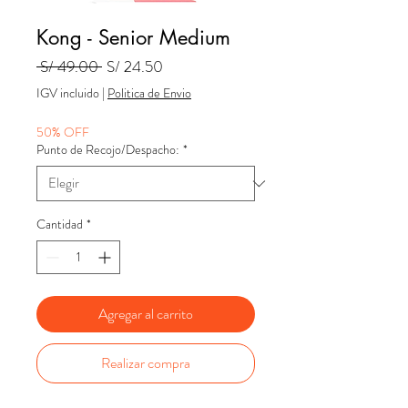
Kong - Senior Medium
Precio
Precio
 S/ 49.00 
S/ 24.50
de
IGV incluido
|
Politica de Envio
oferta
50% OFF
Punto de Recojo/Despacho:
*
Cantidad
*
Agregar al carrito
Realizar compra