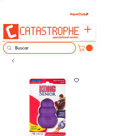
Únete aquí y comparte tu pasión por peces,
naturaleza y aprendizaje familiar.