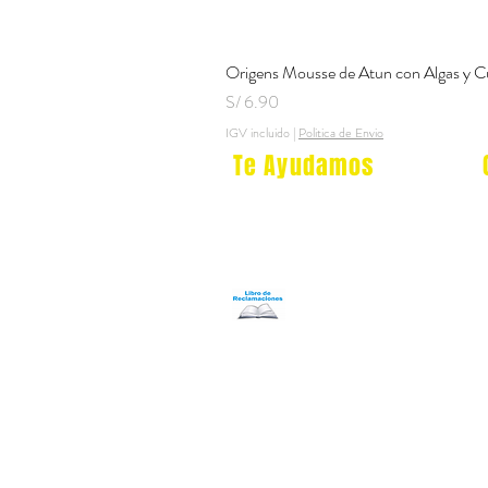
Origens Mousse de Atun con Algas y C
Precio
S/ 6.90
IGV incluido
|
Politica de Envio
Te Ayudamos
Nosotros
Programa Puntos Karen
​
Libro de Reclamaciones
Despacho & devoluciones
Política de tienda