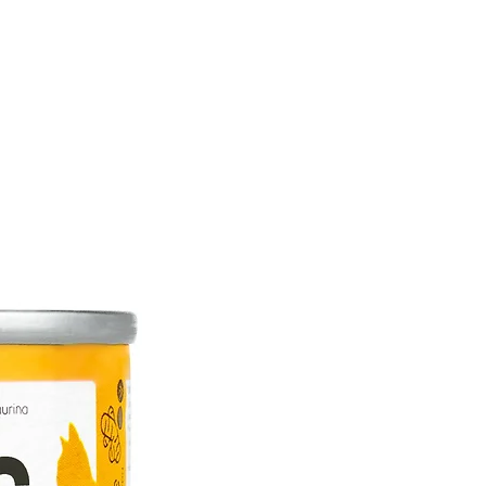
 puede administrar hasta 40 ml por kg
ía como un alimento complementario.
nas de edad y para gatos adultos en
 lactantes, enfermos o
 administrar hasta 13 ml por kg de