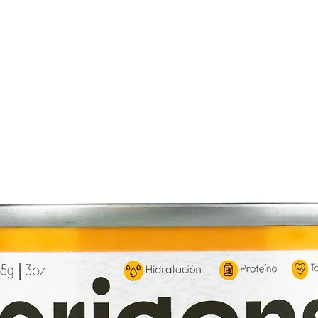
Lactol Kitten Milk se
de peso corporal al d
A partir de las 6 sema
período de gestación,
convalecientes pueden
peso corporal.