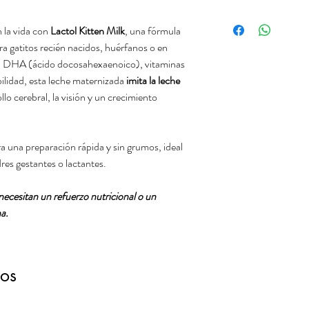
Es recomendable el us
origen vegetal, minera
26.06.2027
adecuados, como el K
MOS – manano-oligo
n la vida con
Lactol Kitten Milk
, una fórmula
siempre deben estar li
 gatitos recién nacidos, huérfanos o en
animales jóvenes. Lac
on DHA (ácido docosahexaenoico), vitaminas
preparado en el frigor
ibilidad, esta leche maternizada
imita la leche
a temperatura de la s
llo cerebral, la visión y un crecimiento
su uso. Mantener siem
Dilución recomendad
por cucharada) por ca
ra una preparación rápida y sin grumos, ideal
Dosis diaria recomen
s gestantes o lactantes.
diaria precisa debido 
raza. La alimentación
ecesitan un refuerzo nutricional o un
Sin embargo, nuestras
a.
mostramos a continuac
regularmente para as
peso diariamente.
Dosis Gatitos sin dest
dos
Dosis Gatitos desteta
complementaria: Gati