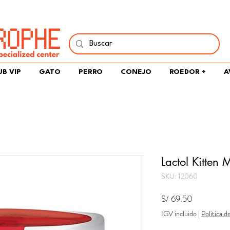
í y comparte tu pasión por peces, naturaleza y aprendizaje 
UB VIP
GATO
PERRO
CONEJO
ROEDOR +
A
Lactol Kitten 
SKU: 12060
Precio
S/ 69.50
IGV incluido
|
Politica d