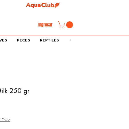
familiar.
Ingresar
VES
PECES
REPTILES
+
Milk 250 gr
e Envio