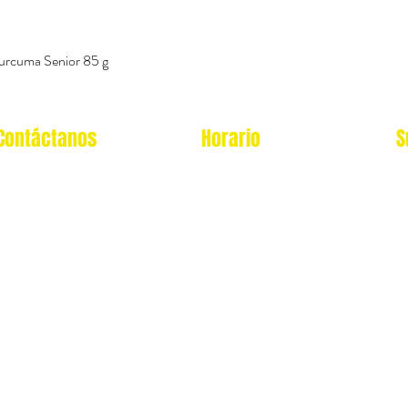
urcuma Senior 85 g
Vista rápida
Contáctanos
Horario
S
Oficina Virtual/pedidos:
Local Miraflores:
cat.astrophe.pe@gmail.com
Lun - Sab: 12- 9pm
Miraflores Lima
Domingos y feriados: no
Tel: 970875753
atendemos
Showroom Físico Miraflores:
wsp: 9am a 9pm lunes
Gato/Perro/Roedores/Aves/P
a
domingo
eces/Reptiles/Exoticos
Av. Alfredo Benavides 347