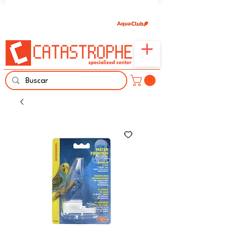
Únete aquí y comparte tu pasión por peces,
naturaleza y aprendizaje familiar.