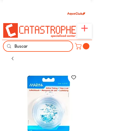
Únete aquí y comparte tu pasión por peces,
naturaleza y aprendizaje familiar.