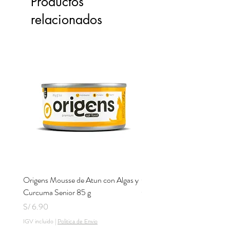
Productos
relacionados
Origens Mousse de Atun con Algas y
Origens Mousse de Pollo H
Curcuma Senior 85 g
Cerdo y Perejil 85 g
Precio
Precio
S/ 6.90
S/ 6.90
IGV incluido
|
Politica de Envio
IGV incluido