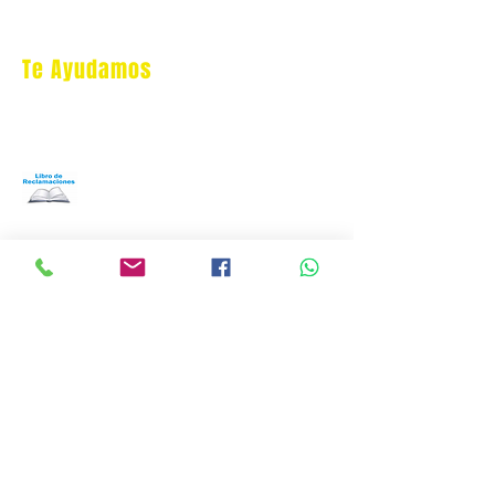
Te Ayudamos
Nosotros
Programa Puntos Karen
​
Libro de Reclamaciones
Despacho & devoluciones
Política de tienda
Contáctanos
Oficina Virtual/pedidos:
cat.astrophe.pe@gmail.com
Miraflores Lima
Tel:
970875753