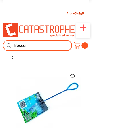
Únete aquí y comparte tu pasión por peces,
naturaleza y aprendizaje familiar.