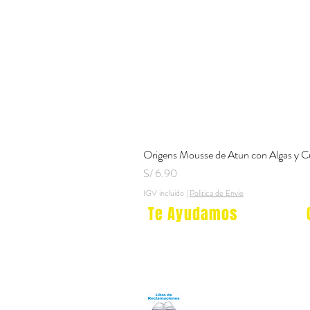
Origens Mousse de Atun con Algas y C
Precio
S/ 6.90
IGV incluido
|
Politica de Envio
Te Ayudamos
Nosotros
Programa Puntos Karen
​