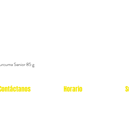
urcuma Senior 85 g
Vista rápida
Contáctanos
Horario
S
Oficina Virtual/pedidos:
Local Miraflores:
cat.astrophe.pe@gmail.com
Lun - Sab: 12- 9pm
Miraflores Lima
Domingos y feriados: no