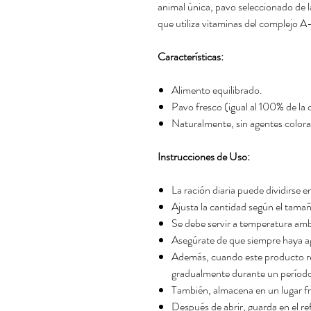
animal única, pavo seleccionado de l
que utiliza vitaminas del complejo 
Características:
Alimento equilibrado.
Pavo fresco (igual al 100% de la 
Naturalmente, sin agentes colora
Instrucciones de Uso:
La ración diaria puede dividirse 
Ajusta la cantidad según el tamaño,
Se debe servir a temperatura amb
Asegúrate de que siempre haya ag
Además, cuando este producto re
gradualmente durante un período
También, almacena en un lugar fr
Después de abrir, guarda en el ref