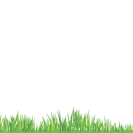
Tel: 970875753
atendemos
Showroom Físico Miraflores:
wsp: 9am a 9pm lunes
Gato/Perro/Roedores/Aves/P
a
domingo
eces/Reptiles/Exoticos
Av. Alfredo Benavides 347
Interior Td. 8 Centro
Comercial Expocentro
Miraflores
Telf:6593854
Tienda multiespecie © 2023 by Catastrophe
Catastrophe SAC - RUC: 20608696378