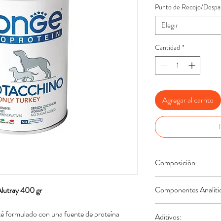
Punto de Recojo/Despa
Elegir
Cantidad
*
Agregar al carrito
Composición:
Pavo fresco (igual al
Componentes Analíti
lutray 400 gr
Proteína Bruta: 8%, F
 formulado con una fuente de proteína
Aditivos:
6,5%, Ceniza Bruta: