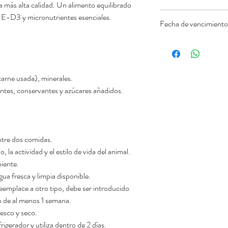
a más alta calidad. Un alimento equilibrado
Aditivos Nutricionales
A-E-D3 y micronutrientes esenciales.
Fecha de vencimiento
Vitamina A (Acetato d
120 UI, Vitamina E (A
22.07.2029
25 mg, Zinc (Óxido d
de calcio anhidro 0,
(Sulfato manganoso m
carne usada), minerales.
Hierro (Sulfato ferr
ntes, conservantes y azúcares añadidos.
entre dos comidas.
 la actividad y el estilo de vida del animal.
iente.
ua fresca y limpia disponible.
emplace a otro tipo, debe ser introducido
 de al menos 1 semana.
esco y seco.
rigerador y utiliza dentro de 2 días.