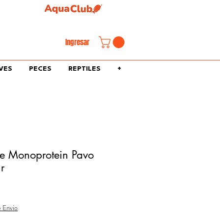
familiar.
Ingresar
VES
PECES
REPTILES
+
e Monoprotein Pavo
r
e Envio