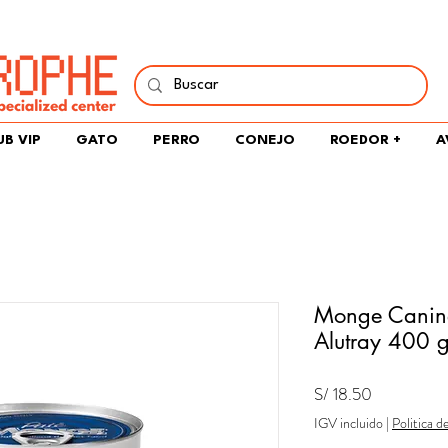
í y comparte tu pasión por peces, naturaleza y aprendizaje 
UB VIP
GATO
PERRO
CONEJO
ROEDOR +
A
Monge Canin
Alutray 400 g
Precio
S/ 18.50
IGV incluido
|
Politica d