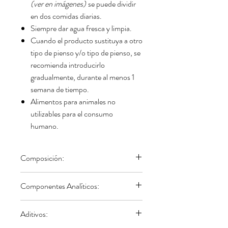
(ver en imágenes)
se puede dividir
en dos comidas diarias.
Siempre dar agua fresca y limpia.
Cuando el producto sustituya a otro
tipo de pienso y/o tipo de pienso, se
recomienda introducirlo
gradualmente, durante al menos 1
semana de tiempo.
Alimentos para animales no
utilizables para el consumo
humano.
Composición:
Pollo (26% carne deshidratada y 10%
Componentes Analíticos:
carne fresca), trigo, gluten de maíz,
maíz, proteína animal hidrolizada
Proteína bruta: 35%, Fibra bruta: 5%,
Aditivos:
(hígado), grasa animal (99,5% aceite
Grasa bruta: 10%, Ceniza bruta: 6,0%,
de pollo purificado), fibra de guisante