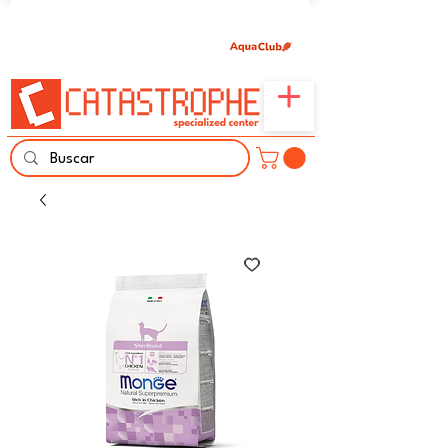
Únete aquí y comparte tu pasión por peces,
naturaleza y aprendizaje familiar.