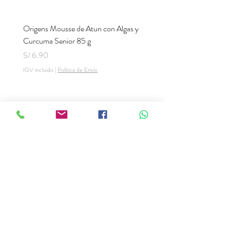
Antioxidantes: Extractos de
tocoferoles de aceites vegetales.
Origens Mousse de Atun con Algas y
Origens Mousse de Pollo H
Curcuma Senior 85 g
Cerdo y Perejil 85 g
Precio
Precio
S/ 6.90
S/ 6.90
IGV incluido
|
Politica de Envio
IGV incluido
Te Ayudamos
Nosotros
Programa Puntos Karen
​
Libro de Reclamaciones
Despacho & devoluciones
Política de tienda