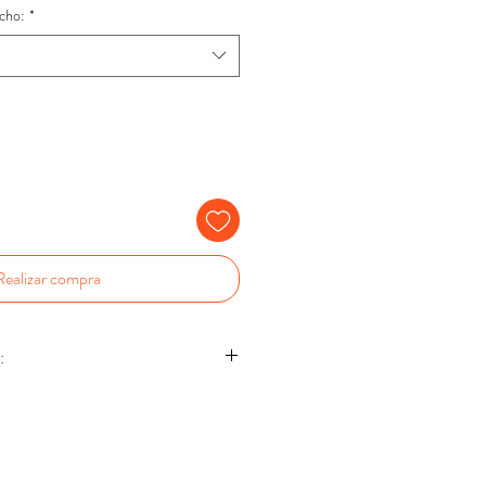
cho:
*
Realizar compra
:
.05.2027(16)