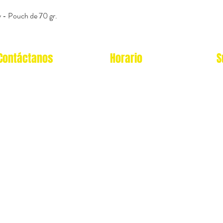
 - Pouch de 70 gr.
Vista rápida
Contáctanos
Horario
S
Oficina Virtual/pedidos:
Local Miraflores:
cat.astrophe.pe@gmail.com
Lun - Sab: 12- 9pm
Miraflores Lima
Domingos y feriados: no
Tel: 970875753
atendemos
Showroom Físico Miraflores:
wsp: 9am a 9pm lunes
Gato/Perro/Roedores/Aves/P
a
domingo
eces/Reptiles/Exoticos
Av. Alfredo Benavides 347
Interior Td. 8 Centro
Comercial Expocentro