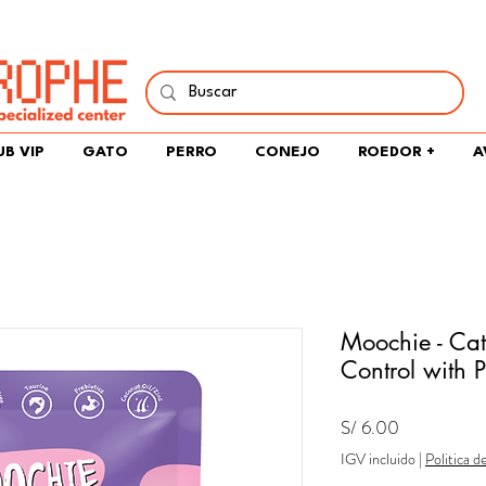
í y comparte tu pasión por peces, naturaleza y aprendizaje 
UB VIP
GATO
PERRO
CONEJO
ROEDOR +
A
Moochie - Cat
Control with 
Precio
S/ 6.00
IGV incluido
|
Politica d