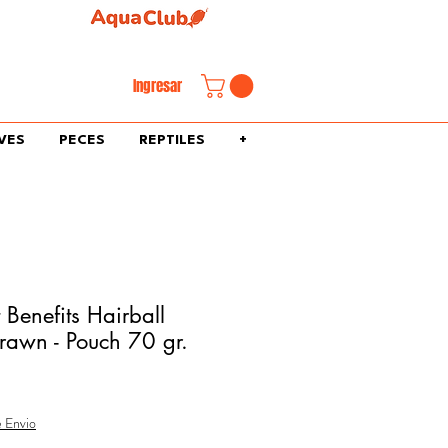
familiar.
Ingresar
VES
PECES
REPTILES
+
 Benefits Hairball
Prawn - Pouch 70 gr.
e Envio