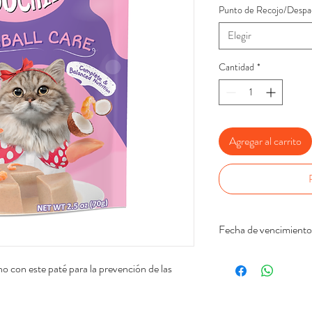
Punto de Recojo/Despa
Elegir
Cantidad
*
Agregar al carrito
Fecha de vencimiento
27.11.2026(28) - 03
no con este paté para la prevención de las