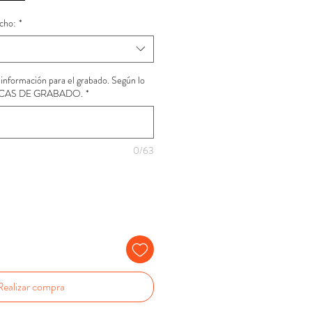
cho:
*
a información para el grabado. Según lo
ICAS DE GRABADO.
*
0/63
Realizar compra