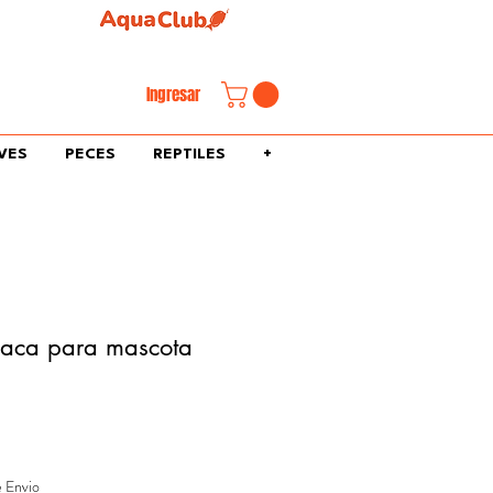
familiar.
Ingresar
VES
PECES
REPTILES
+
laca para mascota
e Envio