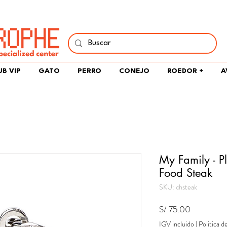
í y comparte tu pasión por peces, naturaleza y aprendizaje 
UB VIP
GATO
PERRO
CONEJO
ROEDOR +
A
My Family - P
Food Steak
SKU: chsteak
Precio
S/ 75.00
IGV incluido
|
Politica d