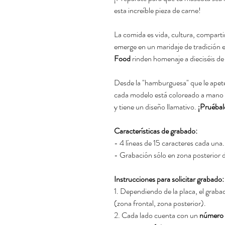
esta increíble pieza de carne!
La comida es vida, cultura, compartir.
emerge en un maridaje de tradición 
Food
rinden homenaje a dieciséis de
Desde la "hamburguesa" que le apete
cada modelo está coloreado a mano en
y tiene un diseño llamativo.
¡Pruébal
Características de grabado:
- 4 líneas de 15 caracteres cada una.
- Grabación sólo en zona posterior d
Instrucciones para solicitar grabado:
1. Dependiendo de la placa, el graba
(zona frontal, zona posterior).
2. Cada lado cuenta con un
número d