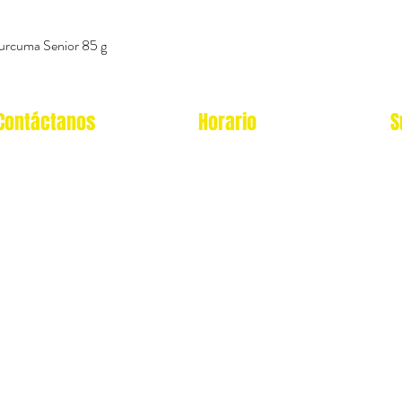
urcuma Senior 85 g
Vista rápida
Contáctanos
Horario
S
Oficina Virtual/pedidos:
Local Miraflores:
cat.astrophe.pe@gmail.com
Lun - Sab: 12- 9pm
Miraflores Lima
Domingos y feriados: no
Tel: 970875753
atendemos
Showroom Físico Miraflores:
wsp: 9am a 9pm lunes
Gato/Perro/Roedores/Aves/P
a
domingo
eces/Reptiles/Exoticos
Av. Alfredo Benavides 347
Interior Td. 8 Centro