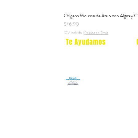
Origens Mousse de Atun con Algas y C
Precio
S/ 6.90
IGV incluido
|
Politica de Envio
Te Ayudamos
Nosotros
Programa Puntos Karen
​
Libro de Reclamaciones
Despacho & devoluciones
Política de tienda