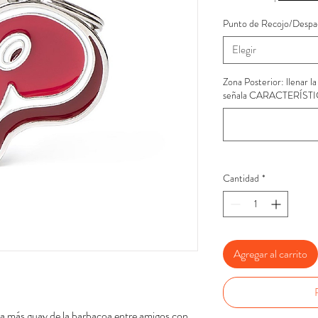
Punto de Recojo/Despa
Elegir
Zona Posterior: llenar l
señala CARACTERÍST
Cantidad
*
Agregar al carrito
la más guay de la barbacoa entre amigos con