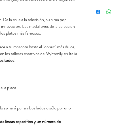
 De la calle a la televisión, su alma pop
e innovación. Los medallones de la colección
 los platos más famosos.
ce a tu mascota hasta el "donut" más dulce,
 los talleres creativos de MyFamily en Italia
os todos!
e la placa.
do se hará por ambos lados o sólo por uno
e líneas específico y un número de