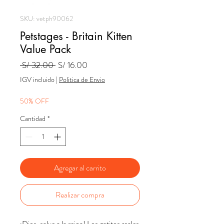
SKU: vetph90062
Petstages - Britain Kitten
Value Pack
Precio
Precio
 S/ 32.00 
S/ 16.00
de
IGV incluido
|
Politica de Envio
oferta
50% OFF
Cantidad
*
Agregar al carrito
Realizar compra
¡Dios, salve a la reina! Los gatitos reales