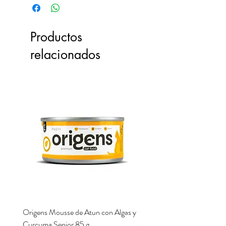
Productos
relacionados
Origens Mousse de Atun con Algas y
Origens Mousse de Pollo H
Curcuma Senior 85 g
Cerdo y Perejil 85 g