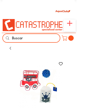
Únete aquí y comparte tu pasión por peces,
naturaleza y aprendizaje familiar.