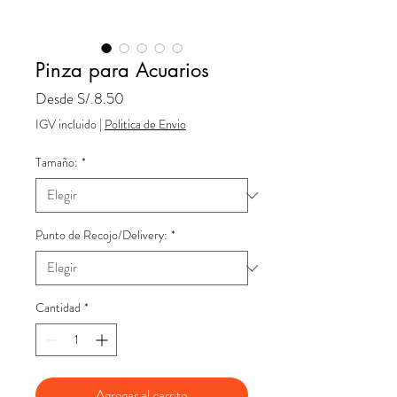
Pinza para Acuarios
Precio
Desde
S/.8.50
de
IGV incluido
|
Politica de Envio
oferta
Tamaño:
*
Punto de Recojo/Delivery:
*
Cantidad
*
Agregar al carrito