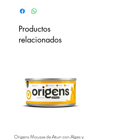
Estado:
100% nuevo
Material:
Plástico
Longitud total:
Pinza grande:
70 cm
Productos
Pinza chica:
50 cm
relacionados
Origens Mousse de Atun con Algas y
Origens Mousse de Pollo H