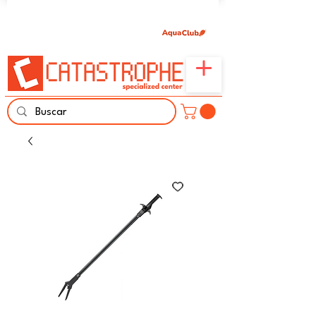
Únete aquí y comparte tu pasión por peces,
naturaleza y aprendizaje familiar.