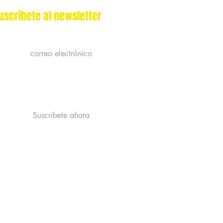
IGV incluido
|
Politica de Envio
uscríbete al newsletter
Acepto la politica de privacidad y
recibir publicidad de catastrophe
Ver la politica de Privacidad
Suscribete ahora