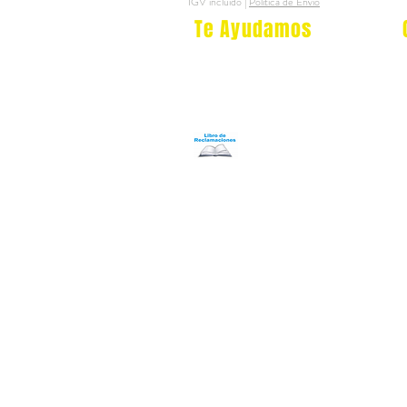
IGV incluido
|
Politica de Envio
Te Ayudamos
Nosotros
Programa Puntos Karen
​
Libro de Reclamaciones
Despacho & devoluciones
Política de tienda