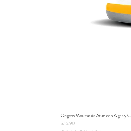
Origens Mousse de Atun con Algas y C
Precio
S/ 6.90