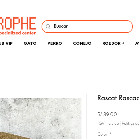
í y comparte tu pasión por peces, naturaleza y aprendizaje 
UB VIP
GATO
PERRO
CONEJO
ROEDOR +
A
Rascat Rasca
Precio
S/ 39.00
IGV incluido
|
Politica d
Color:
*