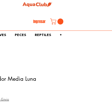
familiar.
Ingresar
VES
PECES
REPTILES
+
dor Media Luna
e Envio