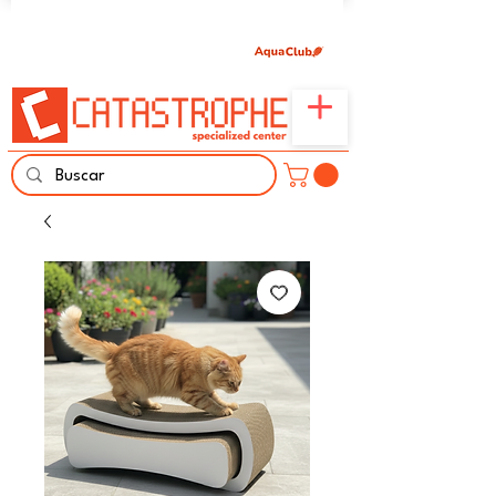
Únete aquí y comparte tu pasión por peces,
naturaleza y aprendizaje familiar.