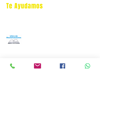
Te Ayudamos
Nosotros
Programa Puntos Karen
​
Libro de Reclamaciones
Despacho & devoluciones
Política de tienda
Contáctanos
Oficina Virtual/pedidos:
cat.astrophe.pe@gmail.com
Miraflores Lima
Tel:
970875753