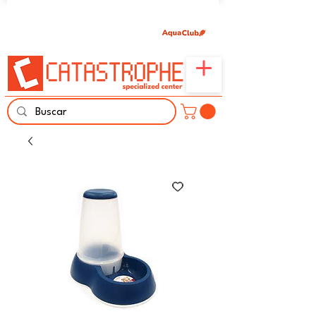
Únete aquí y comparte tu pasión por peces,
naturaleza y aprendizaje familiar.