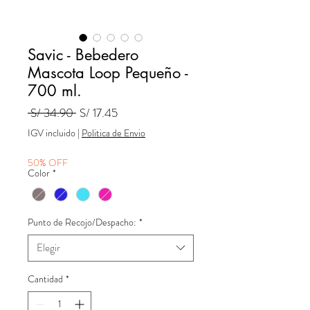
Savic - Bebedero
Mascota Loop Pequeño -
700 ml.
Precio
Precio
 S/ 34.90 
S/ 17.45
de
IGV incluido
|
Politica de Envio
oferta
50% OFF
Color
*
Punto de Recojo/Despacho:
*
Elegir
Cantidad
*