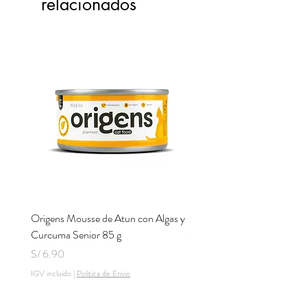
relacionados
Origens Mousse de Atun con Algas y
Origens Mousse de Pollo H
Curcuma Senior 85 g
Cerdo y Perejil 85 g
Precio
Precio
S/ 6.90
S/ 6.90
IGV incluido
|
Politica de Envio
IGV incluido