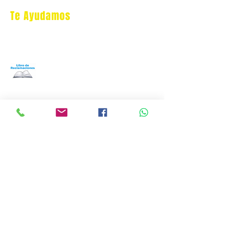
Te Ayudamos
Nosotros
Programa Puntos Karen
​
Libro de Reclamaciones
Despacho & devoluciones
Política de tienda
Contáctanos
Oficina Virtual/pedidos:
cat.astrophe.pe@gmail.com
Miraflores Lima
Tel:
970875753