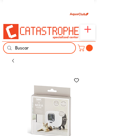
Únete aquí y comparte tu pasión por peces,
naturaleza y aprendizaje familiar.