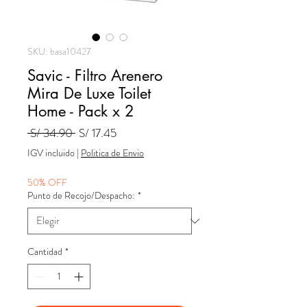
SKU: basa10427
Savic - Filtro Arenero
Mira De Luxe Toilet
Home - Pack x 2
Precio
Precio
 S/ 34.90 
S/ 17.45
de
IGV incluido
|
Politica de Envio
oferta
50% OFF
Punto de Recojo/Despacho:
*
Cantidad
*