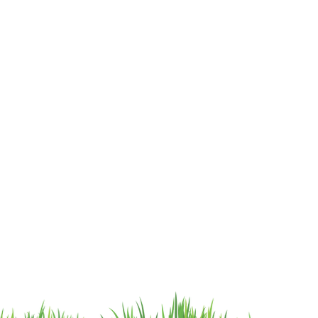
cat.astrophe.pe@gmail.com
Lun - Sab: 12- 9pm
Miraflores Lima
Domingos y feriados: no
Tel: 970875753
atendemos
Showroom Físico Miraflores:
wsp: 9am a 9pm lunes
Gato/Perro/Roedores/Aves/P
a
domingo
eces/Reptiles/Exoticos
Av. Alfredo Benavides 347
Interior Td. 8 Centro
Comercial Expocentro
Miraflores
Telf:6593854
Tienda multiespecie © 2023 by Catastrophe
Catastrophe SAC - RUC: 20608696378