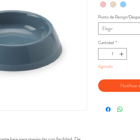
Punto de Recojo/Despa
Elegir
Cantidad
*
Agotado
Notificar a
arte baja para manipular con facilidad. De