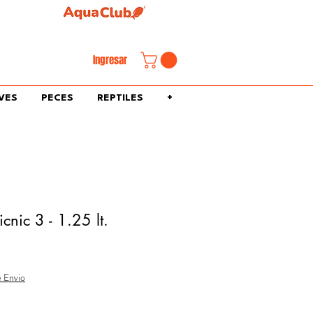
familiar.
Ingresar
VES
PECES
REPTILES
+
icnic 3 - 1.25 lt.
e Envio