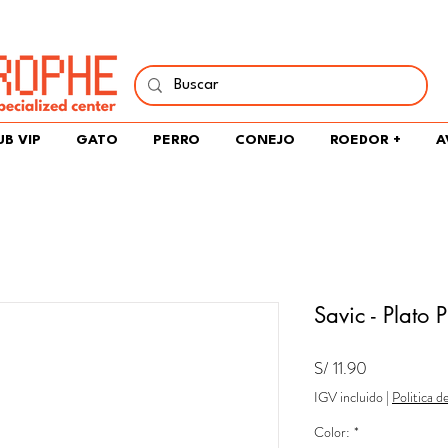
í y comparte tu pasión por peces, naturaleza y aprendizaje 
UB VIP
GATO
PERRO
CONEJO
ROEDOR +
A
Savic - Plato P
Precio
S/ 11.90
IGV incluido
|
Politica d
Color:
*