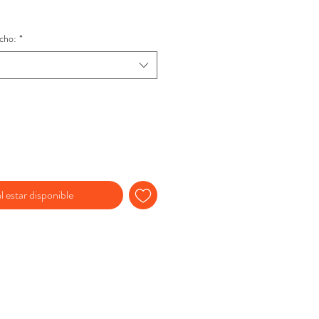
cho:
*
l estar disponible