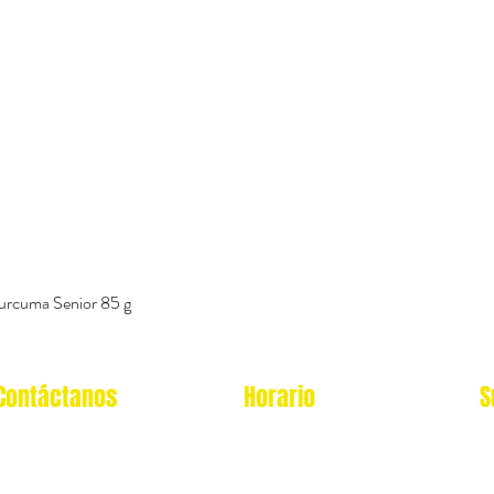
urcuma Senior 85 g
Vista rápida
Contáctanos
Horario
S
Oficina Virtual/pedidos:
Local Miraflores: