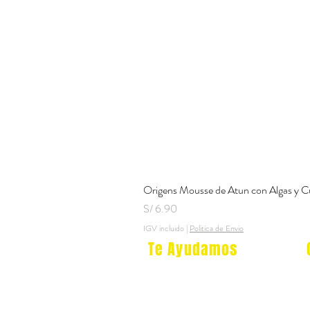
Origens Mousse de Atun con Algas y C
Precio
S/ 6.90
IGV incluido
|
Politica de Envio
Te Ayudamos
Nosotros